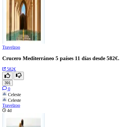
Travelzoo
Crucero Mediterráneo 5 países 11 días desde 582€.
582€
391
0
Celeste
Celeste
Travelzoo
4d