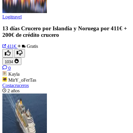
Logitravel
13 días Crucero por Islandia y Noruega por 411€ +
200€ de crédito crucero
411€
Gratis
1034
0
Kayla
MirY_oFerTas
Costacruceros
2 años