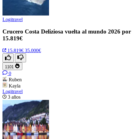
Logitravel
Crucero Costa Deliziosa vuelta al mundo 2026 por
15.819€
15.819€
35.000€
1101
0
Ruben
Kayla
Logitravel
3 años