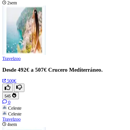
2sem
Travelzoo
Desde 492€ a 507€ Crucero Mediterráneo.
500€
545
0
Celeste
Celeste
Travelzoo
4sem