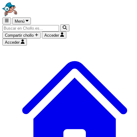
Menú
Compartir chollo
Acceder
Acceder