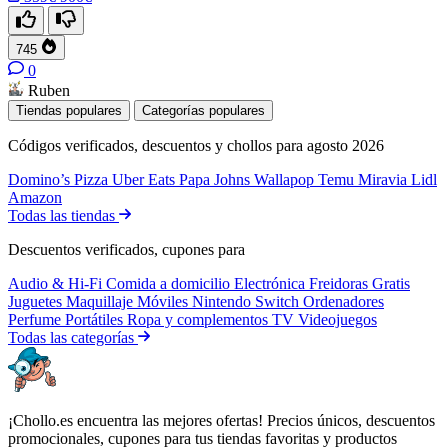
745
0
Ruben
Tiendas populares
Categorías populares
Códigos verificados, descuentos y chollos para agosto 2026
Domino’s Pizza
Uber Eats
Papa Johns
Wallapop
Temu
Miravia
Lidl
Amazon
Todas las tiendas
Descuentos verificados, cupones para
Audio & Hi-Fi
Comida a domicilio
Electrónica
Freidoras
Gratis
Juguetes
Maquillaje
Móviles
Nintendo Switch
Ordenadores
Perfume
Portátiles
Ropa y complementos
TV
Videojuegos
Todas las categorías
¡Chollo.es encuentra las mejores ofertas! Precios únicos, descuentos
promocionales, cupones para tus tiendas favoritas y productos