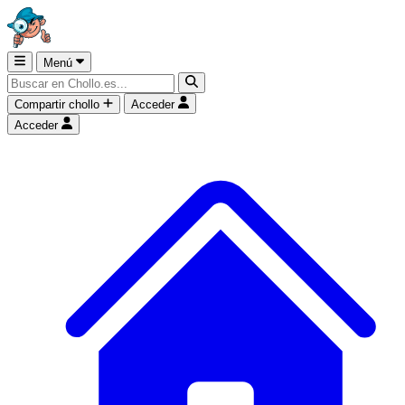
Menú
Compartir chollo
Acceder
Acceder