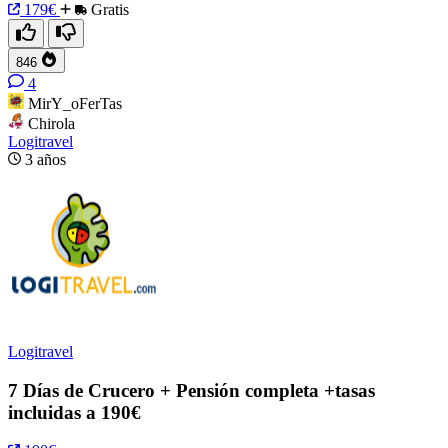
179€
Gratis
846
4
MirY_oFerTas
Chirola
Logitravel
3 años
Logitravel
7 Días de Crucero + Pensión completa +tasas
incluidas a 190€