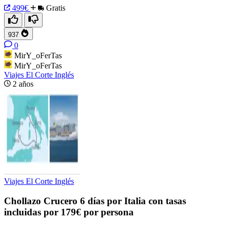
499€
Gratis
937
0
MirY_oFerTas
MirY_oFerTas
Viajes El Corte Inglés
2 años
Viajes El Corte Inglés
Chollazo Crucero 6 días por Italia con tasas
incluidas por 179€ por persona