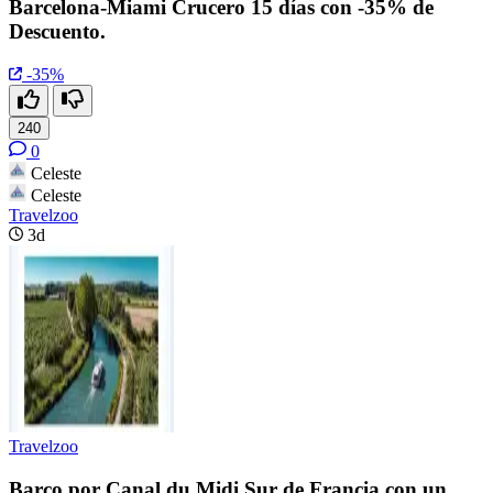
Barcelona-Miami Crucero 15 días con -35% de
Descuento.
-35%
240
0
Celeste
Celeste
Travelzoo
3d
Travelzoo
Barco por Canal du Midi Sur de Francia con un