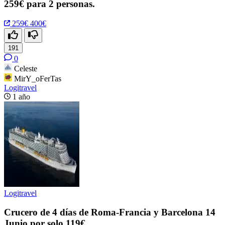
259€ para 2 personas.
259€
400€
191
0
Celeste
MirY_oFerTas
Logitravel
1 año
Logitravel
Crucero de 4 días de Roma-Francia y Barcelona 14
Junio por solo 119€