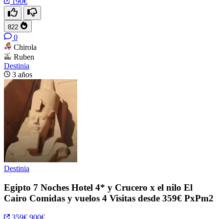
190€
822
0
Chirola
Ruben
Destinia
3 años
Destinia
Egipto 7 Noches Hotel 4* y Crucero x el nilo El
Cairo Comidas y vuelos 4 Visitas desde 359€ PxPm2
359€
900€