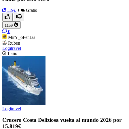
119€
Gratis
1159
0
MirY_oFerTas
Ruben
Logitravel
1 año
Logitravel
Crucero Costa Deliziosa vuelta al mundo 2026 por
15.819€