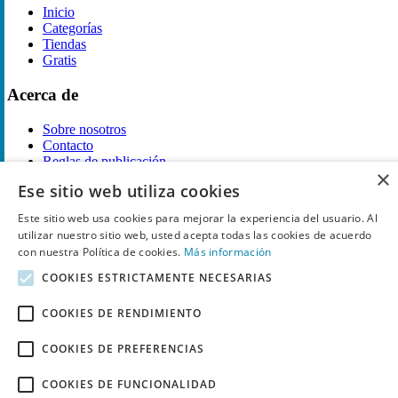
Inicio
Categorías
Tiendas
Gratis
Acerca de
Sobre nosotros
Contacto
Reglas de publicación
×
Ese sitio web utiliza cookies
Información legal
Este sitio web usa cookies para mejorar la experiencia del usuario. Al
Privacidad
utilizar nuestro sitio web, usted acepta todas las cookies de acuerdo
Declaración de cookies
con nuestra Política de cookies.
Más información
Términos y condiciones
COOKIES ESTRICTAMENTE NECESARIAS
Descargo de Responsabilidad
Aviso y eliminación
COOKIES DE RENDIMIENTO
Derechos de autor ©
Chollo
2026. Todos los derechos quedan
reservados.
COOKIES DE PREFERENCIAS
COOKIES DE FUNCIONALIDAD