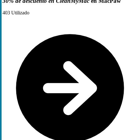
30% de descuento en CleanMyMac
en MacPaw
403
Utilizado