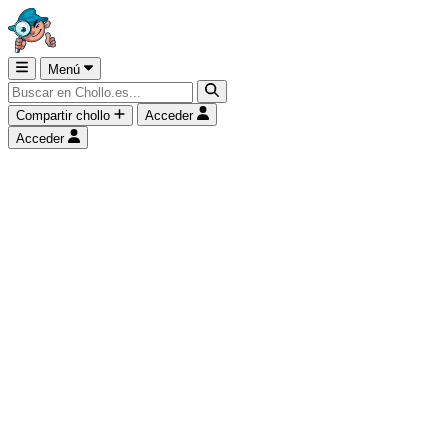
Menú
Compartir chollo
Acceder
Acceder