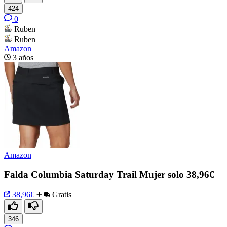
424
0
Ruben
Ruben
Amazon
3 años
Amazon
Falda Columbia Saturday Trail Mujer solo 38,96€
38,96€
Gratis
346