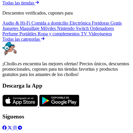
Todas las tiendas
Descuentos verificados, cupones para
Audio & Hi-Fi
Comida a domicilio
Electrónica
Freidoras
Gratis
Juguetes
Maquillaje
Móviles
Nintendo Switch
Ordenadores
Perfume
Portátiles
Ropa y complementos
TV
Videojuegos
Todas las categorías
¡Chollo.es encuentra las mejores ofertas! Precios únicos, descuentos
promocionales, cupones para tus tiendas favoritas y productos
gratuitos para los amantes de los chollos!
Descarga la App
Síguenos