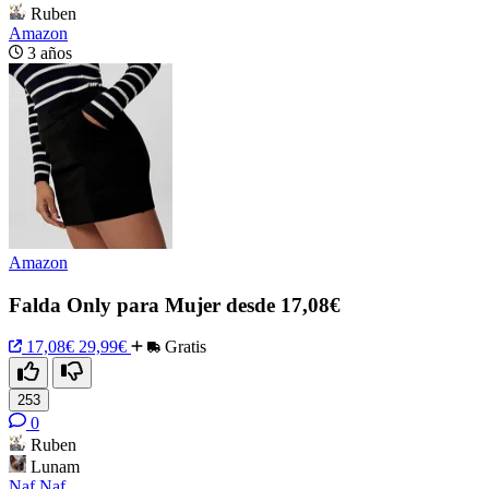
Ruben
Amazon
3 años
Amazon
Falda Only para Mujer desde 17,08€
17,08€
29,99€
Gratis
253
0
Ruben
Lunam
Naf Naf