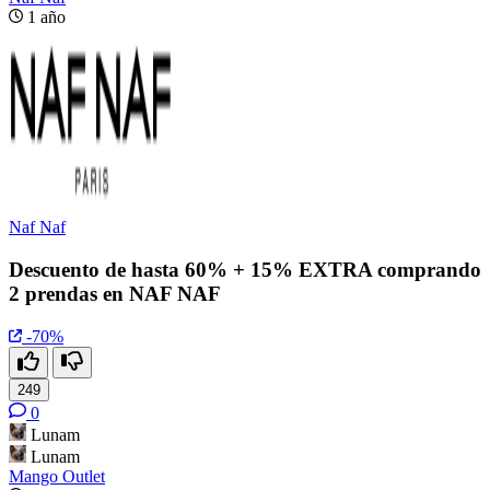
1 año
Naf Naf
Descuento de hasta 60% + 15% EXTRA comprando
2 prendas en NAF NAF
-70%
249
0
Lunam
Lunam
Mango Outlet