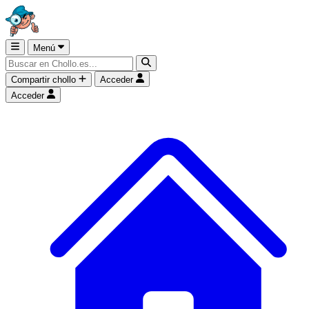
Menú
Compartir chollo
Acceder
Acceder