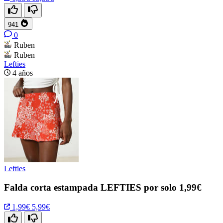
941
0
Ruben
Ruben
Lefties
4 años
Lefties
Falda corta estampada LEFTIES por solo 1,99€
1,99€
5,99€