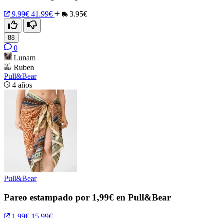
9.99€
41.99€
3.95€
88
0
Lunam
Ruben
Pull&Bear
4 años
Pull&Bear
Pareo estampado por 1,99€ en Pull&Bear
1,99€
15,99€