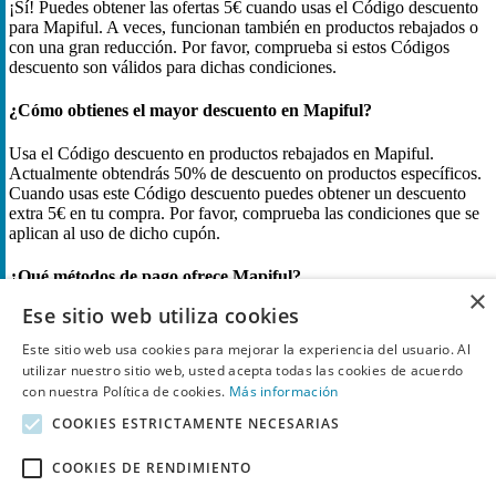
¡Sí! Puedes obtener las ofertas 5€ cuando usas el Código descuento
para Mapiful. A veces, funcionan también en productos rebajados o
con una gran reducción. Por favor, comprueba si estos Códigos
descuento son válidos para dichas condiciones.
¿Cómo obtienes el mayor descuento en Mapiful?
Usa el Código descuento en productos rebajados en Mapiful.
Actualmente obtendrás 50% de descuento on productos específicos.
Cuando usas este Código descuento puedes obtener un descuento
extra 5€ en tu compra. Por favor, comprueba las condiciones que se
aplican al uso de dicho cupón.
¿Qué métodos de pago ofrece Mapiful?
×
Ese sitio web utiliza cookies
Descubre Mapiful: puedes pedir posters en outlet o con código de
descuento, y aprovechar envíos desde 5€ con pedido mínimo.
Este sitio web usa cookies para mejorar la experiencia del usuario. Al
Tienes a tu disposición American Express, Apple Pay, Google Pay,
utilizar nuestro sitio web, usted acepta todas las cookies de acuerdo
Klarna, Mastercard, Sofortbanking y Visa. Pagar con estos métodos
con nuestra Política de cookies.
Más información
te aporta rapidez y seguridad, posibilidad de pago a plazos con
Klarna, verificación rápida y mayor comodidad sin escribir datos
COOKIES ESTRICTAMENTE NECESARIAS
repetidamente.
COOKIES DE RENDIMIENTO
¿Hay envíos gratuitos en compras en Mapiful?