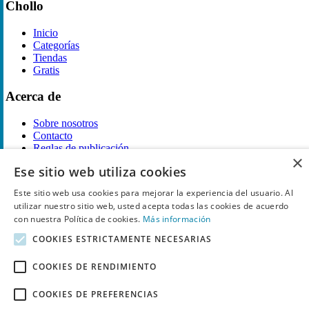
Chollo
Inicio
Categorías
Tiendas
Gratis
Acerca de
Sobre nosotros
Contacto
Reglas de publicación
×
Ese sitio web utiliza cookies
Información legal
Este sitio web usa cookies para mejorar la experiencia del usuario. Al
Privacidad
utilizar nuestro sitio web, usted acepta todas las cookies de acuerdo
Declaración de cookies
con nuestra Política de cookies.
Más información
Términos y condiciones
Descargo de Responsabilidad
COOKIES ESTRICTAMENTE NECESARIAS
Aviso y eliminación
COOKIES DE RENDIMIENTO
Derechos de autor ©
Chollo
2026. Todos los derechos quedan
reservados.
COOKIES DE PREFERENCIAS