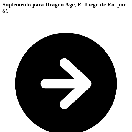
Suplemento para Dragon Age, El Juego de Rol por
6€