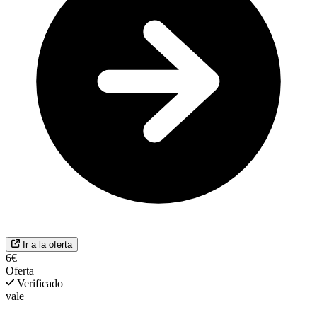
Ir a la oferta
6€
Oferta
Verificado
vale