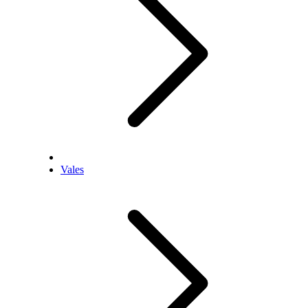
Vales