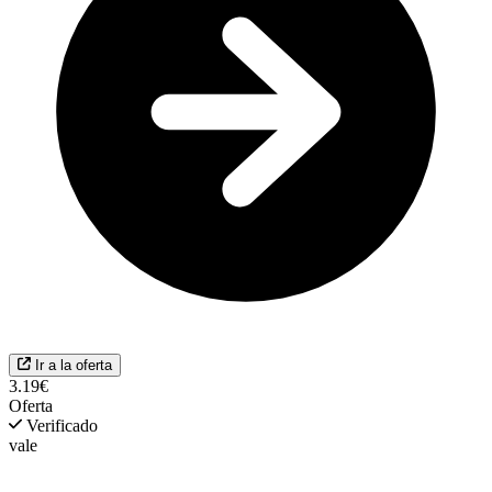
Ir a la oferta
3.19€
Oferta
Verificado
vale