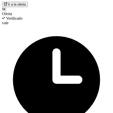
Ir a la oferta
9€
Oferta
Verificado
vale