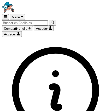
Menú
Compartir chollo
Acceder
Acceder