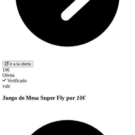
Ir a la oferta
10€
Oferta
Verificado
vale
Juego de Mesa Super Fly por
10€