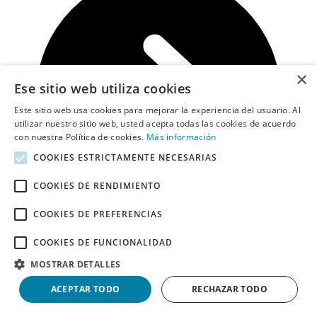
×
Ese sitio web utiliza cookies
Este sitio web usa cookies para mejorar la experiencia del usuario. Al
utilizar nuestro sitio web, usted acepta todas las cookies de acuerdo
con nuestra Política de cookies.
Más información
COOKIES ESTRICTAMENTE NECESARIAS
COOKIES DE RENDIMIENTO
COOKIES DE PREFERENCIAS
COOKIES DE FUNCIONALIDAD
Ir a la oferta
MOSTRAR DETALLES
8€
Oferta
ACEPTAR TODO
RECHAZAR TODO
Verificado
vale