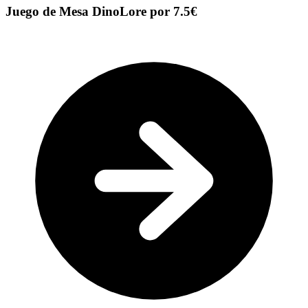
Juego de Mesa DinoLore por 7.5€