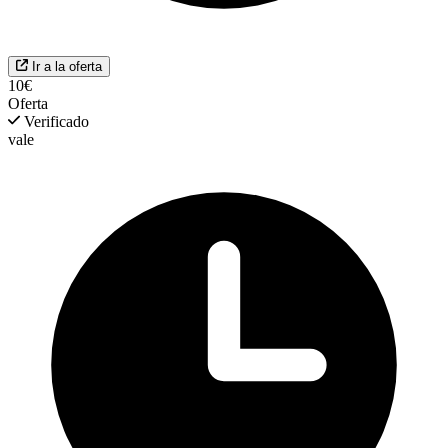
Ir a la oferta
10€
Oferta
Verificado
vale