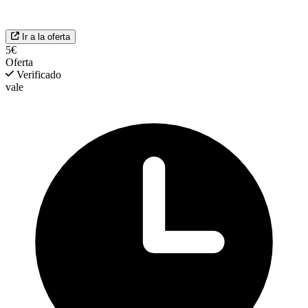
Ir a la oferta
5€
Oferta
Verificado
vale