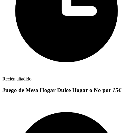
Recién añadido
Juego de Mesa Hogar Dulce Hogar o No por
15€