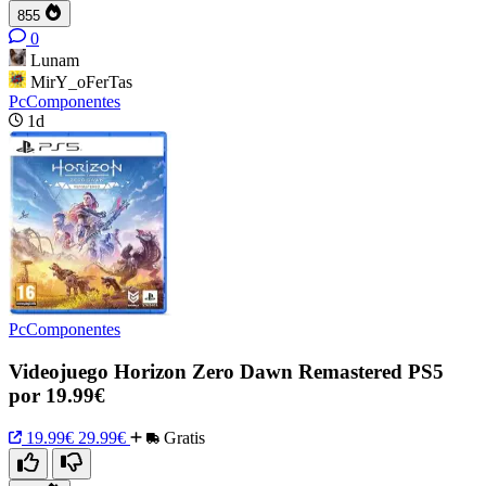
855
0
Lunam
MirY_oFerTas
PcComponentes
1d
PcComponentes
Videojuego Horizon Zero Dawn Remastered PS5
por 19.99€
19.99€
29.99€
Gratis