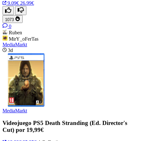
9.09€
26.99€
1073
0
Ruben
MirY_oFerTas
MediaMarkt
3d
MediaMarkt
Videojuego PS5 Death Stranding (Ed. Director's
Cut) por 19,99€