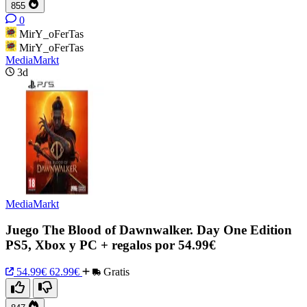
855
0
MirY_oFerTas
MirY_oFerTas
MediaMarkt
3d
MediaMarkt
Juego The Blood of Dawnwalker. Day One Edition
PS5, Xbox y PC + regalos por 54.99€
54.99€
62.99€
Gratis