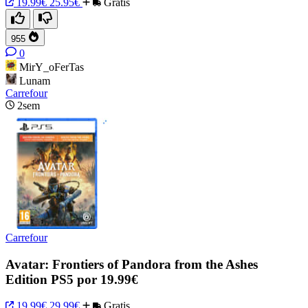
19.99€
25.95€
Gratis
955
0
MirY_oFerTas
Lunam
Carrefour
2sem
Carrefour
Avatar: Frontiers of Pandora from the Ashes
Edition PS5 por 19.99€
19.99€
29.99€
Gratis