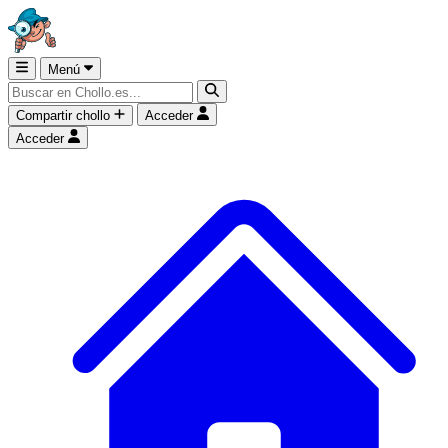
Menú
Compartir chollo
Acceder
Acceder