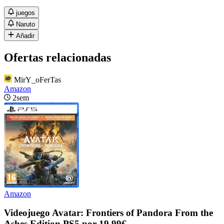
juegos
Naruto
Añadir
Ofertas relacionadas
MirY_oFerTas
Amazon
2sem
Amazon
Videojuego Avatar: Frontiers of Pandora From the
Ashes Edition PS5 por 19.99€