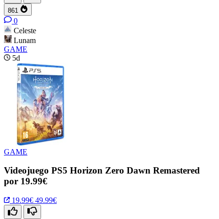
861
0
Celeste
Lunam
GAME
5d
GAME
Videojuego PS5 Horizon Zero Dawn Remastered
por 19.99€
19.99€
49.99€