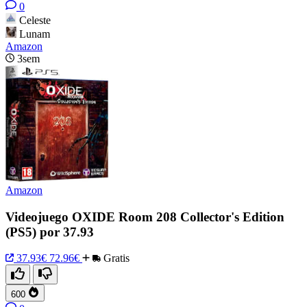
0
Celeste
Lunam
Amazon
3sem
Amazon
Videojuego OXIDE Room 208 Collector's Edition
(PS5) por 37.93
37.93€
72.96€
Gratis
600