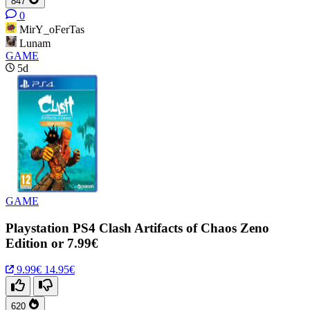
847
0
MirY_oFerTas
Lunam
GAME
5d
GAME
Playstation PS4 Clash Artifacts of Chaos Zeno
Edition or 7.99€
9.99€
14.95€
620