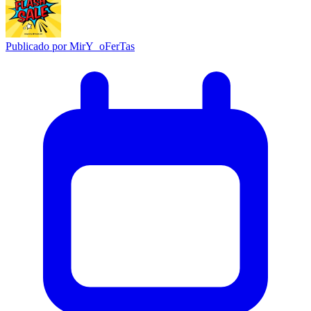
Publicado por
MirY_oFerTas