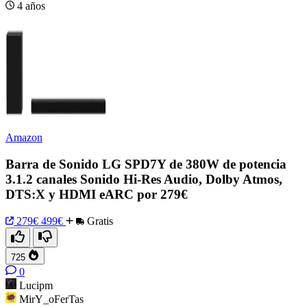
4 años
Amazon
Barra de Sonido LG SPD7Y de 380W de potencia
3.1.2 canales Sonido Hi-Res Audio, Dolby Atmos,
DTS:X y HDMI eARC por 279€
279€
499€
Gratis
725
0
Lucipm
MirY_oFerTas