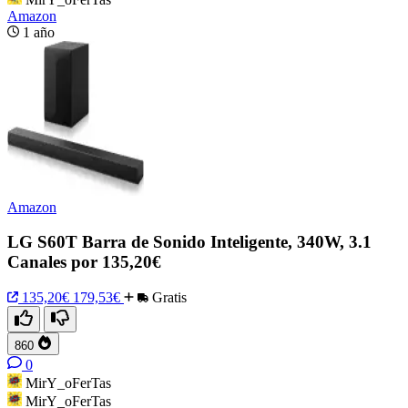
Amazon
1 año
Amazon
LG S60T Barra de Sonido Inteligente, 340W, 3.1
Canales por 135,20€
135,20€
179,53€
Gratis
860
0
MirY_oFerTas
MirY_oFerTas