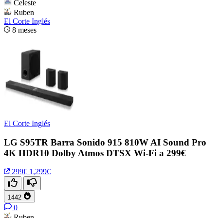
Celeste
Ruben
El Corte Inglés
8 meses
El Corte Inglés
LG S95TR Barra Sonido 915 810W AI Sound Pro
4K HDR10 Dolby Atmos DTSX Wi-Fi a 299€
299€
1,299€
1442
0
Ruben