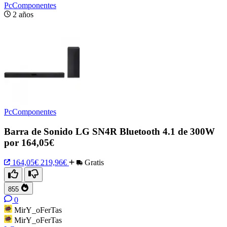
PcComponentes
2 años
PcComponentes
Barra de Sonido LG SN4R Bluetooth 4.1 de 300W
por 164,05€
164,05€
219,96€
Gratis
855
0
MirY_oFerTas
MirY_oFerTas