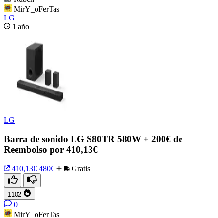
MirY_oFerTas
LG
1 año
LG
Barra de sonido LG S80TR 580W + 200€ de
Reembolso por 410,13€
410,13€
480€
Gratis
1102
0
MirY_oFerTas