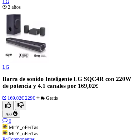
LG
2 años
LG
Barra de sonido Inteligente LG SQC4R con 220W
de potencia y 4.1 canales por 169,02€
169,02€
229€
Gratis
760
0
MirY_oFerTas
MirY_oFerTas
PcComponentes