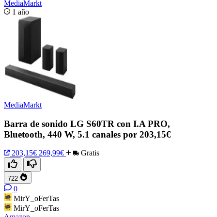
MediaMarkt
1 año
MediaMarkt
Barra de sonido LG S60TR con I.A PRO,
Bluetooth, 440 W, 5.1 canales por 203,15€
203,15€
269,99€
Gratis
722
0
MirY_oFerTas
MirY_oFerTas
Amazon