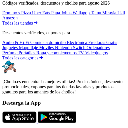
Códigos verificados, descuentos y chollos para agosto 2026
Domino’s Pizza
Uber Eats
Papa Johns
Wallapop
Temu
Miravia
Lidl
Amazon
Todas las tiendas
Descuentos verificados, cupones para
Audio & Hi-Fi
Comida a domicilio
Electrónica
Freidoras
Gratis
Juguetes
Maquillaje
Móviles
Nintendo Switch
Ordenadores
Perfume
Portátiles
Ropa y complementos
TV
Videojuegos
Todas las categorías
¡Chollo.es encuentra las mejores ofertas! Precios únicos, descuentos
promocionales, cupones para tus tiendas favoritas y productos
gratuitos para los amantes de los chollos!
Descarga la App