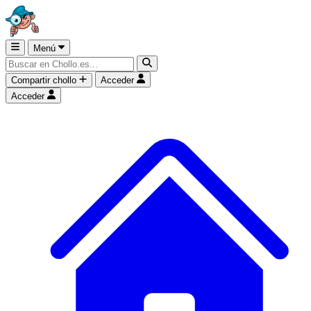
Menú
Compartir chollo
Acceder
Acceder