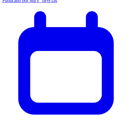
Publicado por
MirY_oFerTas