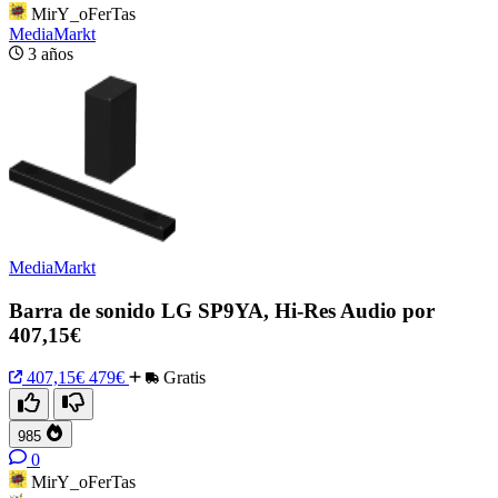
MirY_oFerTas
MediaMarkt
3 años
MediaMarkt
Barra de sonido LG SP9YA, Hi-Res Audio por
407,15€
407,15€
479€
Gratis
985
0
MirY_oFerTas