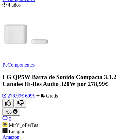
4 años
PcComponentes
LG QP5W Barra de Sonido Compacta 3.1.2
Canales Hi-Res Audio 320W por 278,99€
278,99€
609€
Gratis
756
0
MirY_oFerTas
Lucipm
Amazon