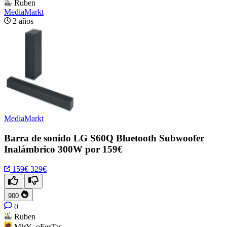
Ruben
MediaMarkt
2 años
MediaMarkt
Barra de sonido LG S60Q Bluetooth Subwoofer
Inalámbrico 300W por 159€
159€
329€
900
0
Ruben
MirY_oFerTas