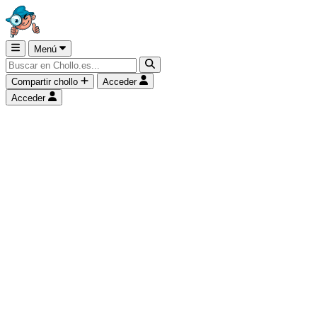
Menú
Compartir chollo
Acceder
Acceder