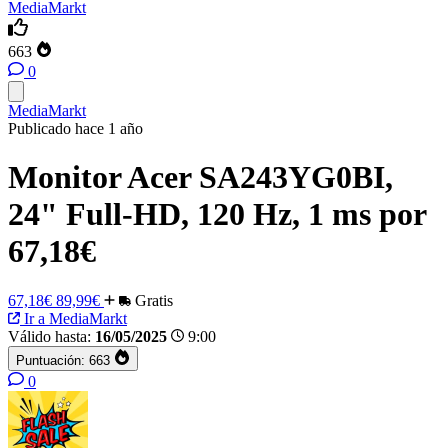
MediaMarkt
663
0
MediaMarkt
Publicado hace 1 año
Monitor Acer SA243YG0BI,
24" Full-HD, 120 Hz, 1 ms por
67,18€
67,18€
89,99€
Gratis
Ir a MediaMarkt
Válido hasta:
16/05/2025
9:00
Puntuación:
663
0