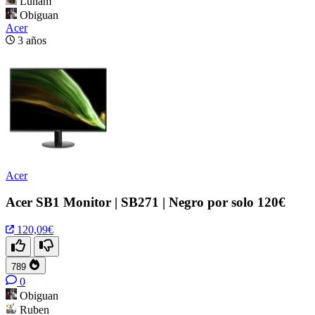
Lunam
Obiguan
Acer
3 años
Acer
Acer SB1 Monitor | SB271 | Negro por solo 120€
120,09€
789
0
Obiguan
Ruben