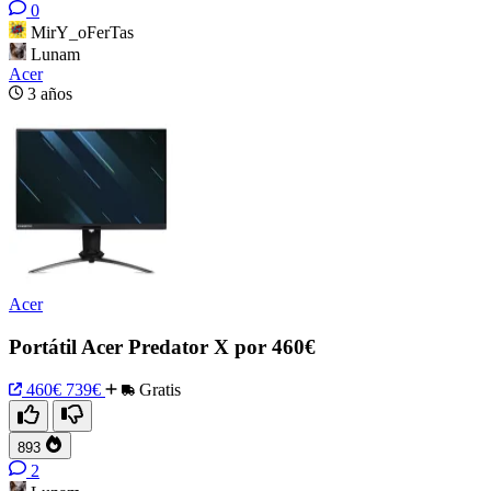
0
MirY_oFerTas
Lunam
Acer
3 años
Acer
Portátil Acer Predator X por 460€
460€
739€
Gratis
893
2