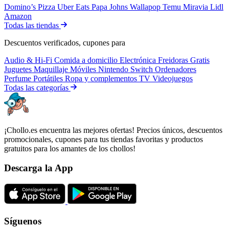
Domino’s Pizza
Uber Eats
Papa Johns
Wallapop
Temu
Miravia
Lidl
Amazon
Todas las tiendas
Descuentos verificados, cupones para
Audio & Hi-Fi
Comida a domicilio
Electrónica
Freidoras
Gratis
Juguetes
Maquillaje
Móviles
Nintendo Switch
Ordenadores
Perfume
Portátiles
Ropa y complementos
TV
Videojuegos
Todas las categorías
¡Chollo.es encuentra las mejores ofertas! Precios únicos, descuentos
promocionales, cupones para tus tiendas favoritas y productos
gratuitos para los amantes de los chollos!
Descarga la App
Síguenos