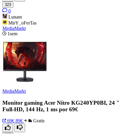
323
0
Lunam
MirY_oFerTas
MediaMarkt
1sem
MediaMarkt
Monitor gaming Acer Nitro KG240YP0BI, 24 "
Full-HD, 144 Hz, 1 ms por 69€
69€
89€
Gratis