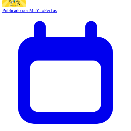
Publicado por
MirY_oFerTas