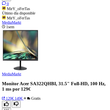
0
MirY_oFerTas
Último día disponible
MirY_oFerTas
MediaMarkt
1sem
MediaMarkt
Monitor Acer SA322QHBI, 31.5" Full-HD, 100 Hz,
1 ms por 129€
129€
149€
Gratis