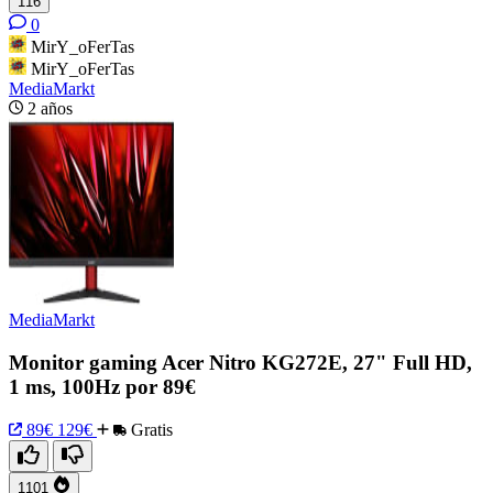
116
0
MirY_oFerTas
MirY_oFerTas
MediaMarkt
2 años
MediaMarkt
Monitor gaming Acer Nitro KG272E, 27" Full HD,
1 ms, 100Hz por 89€
89€
129€
Gratis
1101