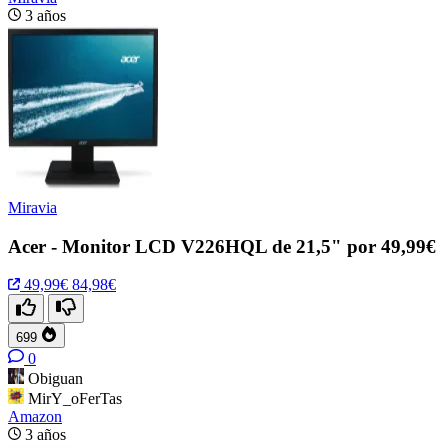
3 años
Miravia
Acer - Monitor LCD V226HQL de 21,5" por 49,99€
49,99€
84,98€
699
0
Obiguan
MirY_oFerTas
Amazon
3 años