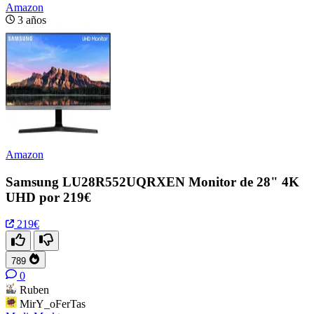
Amazon
3 años
Amazon
Samsung LU28R552UQRXEN Monitor de 28" 4K
UHD por 219€
219€
789
0
Ruben
MirY_oFerTas