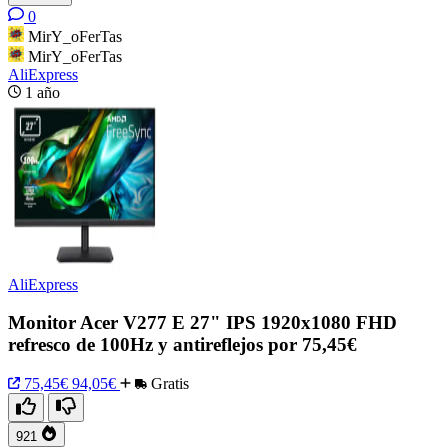
0
MirY_oFerTas
MirY_oFerTas
AliExpress
1 año
AliExpress
Monitor Acer V277 E 27" IPS 1920x1080 FHD
refresco de 100Hz y antireflejos por 75,45€
75,45€
94,05€
Gratis
921