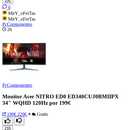
225
0
MirY_oFerTas
MirY_oFerTas
PcComponentes
2h
PcComponentes
Monitor Acer NITRO ED0 ED340CUJ0BMIIPX
34" WQHD 120Hz por 199€
199€
229€
Gratis
215