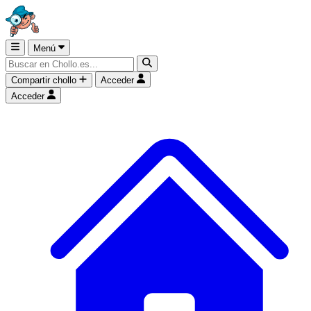
Menú
Compartir chollo
Acceder
Acceder