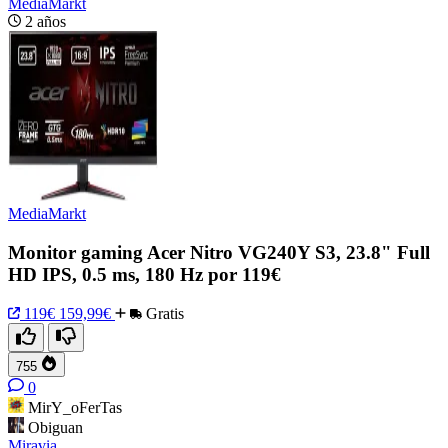
MediaMarkt
2 años
MediaMarkt
Monitor gaming Acer Nitro VG240Y S3, 23.8" Full
HD IPS, 0.5 ms, 180 Hz por 119€
119€
159,99€
Gratis
755
0
MirY_oFerTas
Obiguan
Miravia