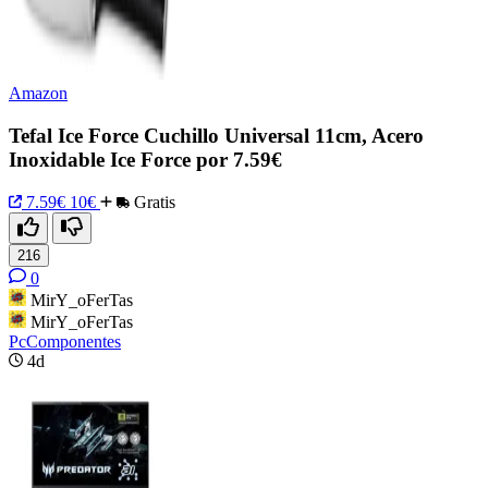
Amazon
Tefal Ice Force Cuchillo Universal 11cm, Acero
Inoxidable Ice Force por 7.59€
7.59€
10€
Gratis
216
0
MirY_oFerTas
MirY_oFerTas
PcComponentes
4d