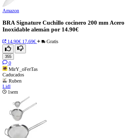
Amazon
BRA Signature Cuchillo cocinero 200 mm Acero
Inoxidable alemán por 14.90€
14.90€
17.69€
Gratis
355
0
MirY_oFerTas
Caducados
Ruben
Lidl
1sem