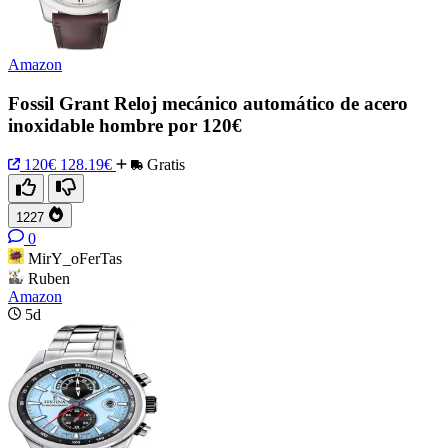
Amazon
Fossil Grant Reloj mecánico automático de acero
inoxidable hombre por 120€
120€
128.19€
Gratis
1227
0
MirY_oFerTas
Ruben
Amazon
5d