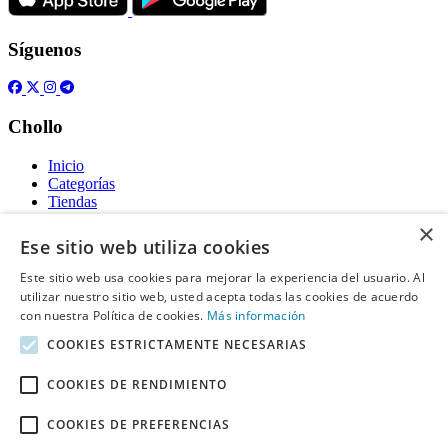
Síguenos
Chollo
Inicio
Categorías
Tiendas
Gratis
×
Ese sitio web utiliza cookies
Acerca de
Este sitio web usa cookies para mejorar la experiencia del usuario. Al
utilizar nuestro sitio web, usted acepta todas las cookies de acuerdo
Sobre nosotros
Contacto
con nuestra Política de cookies.
Más información
Reglas de publicación
COOKIES ESTRICTAMENTE NECESARIAS
Información legal
COOKIES DE RENDIMIENTO
Privacidad
COOKIES DE PREFERENCIAS
Declaración de cookies
Términos y condiciones