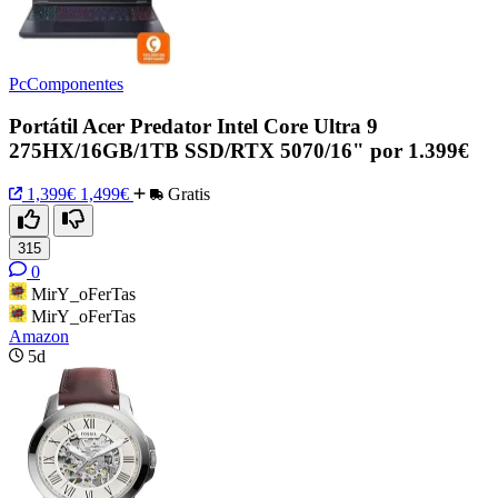
PcComponentes
Portátil Acer Predator Intel Core Ultra 9
275HX/16GB/1TB SSD/RTX 5070/16" por 1.399€
1,399€
1,499€
Gratis
315
0
MirY_oFerTas
MirY_oFerTas
Amazon
5d