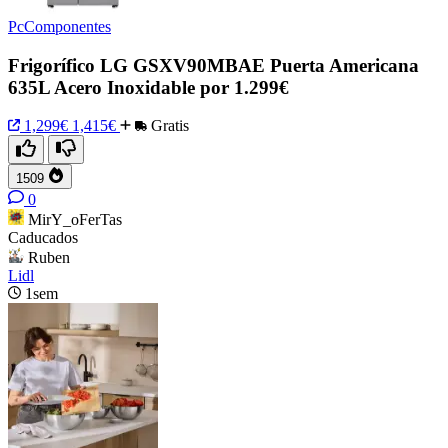
PcComponentes
Frigorífico LG GSXV90MBAE Puerta Americana
635L Acero Inoxidable por 1.299€
1,299€
1,415€
Gratis
1509
0
MirY_oFerTas
Caducados
Ruben
Lidl
1sem