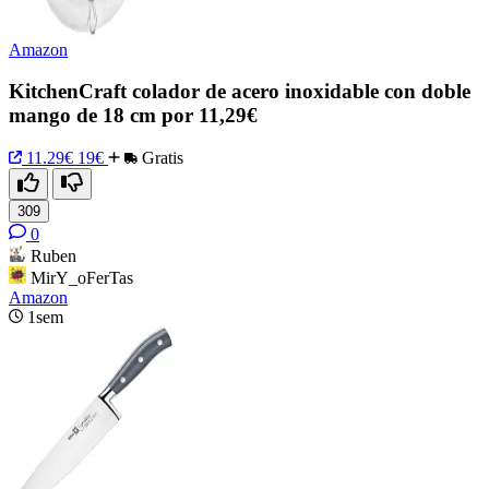
Amazon
KitchenCraft colador de acero inoxidable con doble
mango de 18 cm por 11,29€
11.29€
19€
Gratis
309
0
Ruben
MirY_oFerTas
Amazon
1sem