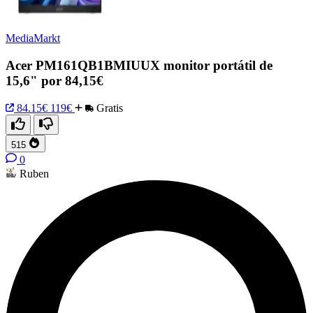
MediaMarkt
Acer PM161QB1BMIUUX monitor portátil de
15,6" por 84,15€
84.15€
119€
Gratis
515
0
Ruben