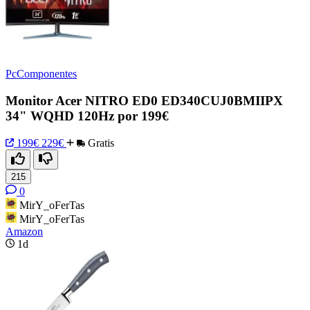
PcComponentes
Monitor Acer NITRO ED0 ED340CUJ0BMIIPX
34" WQHD 120Hz por 199€
199€
229€
Gratis
215
0
MirY_oFerTas
MirY_oFerTas
Amazon
1d