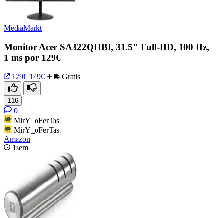
MediaMarkt
Monitor Acer SA322QHBI, 31.5" Full-HD, 100 Hz,
1 ms por 129€
129€
149€
Gratis
116
0
MirY_oFerTas
MirY_oFerTas
Amazon
1sem