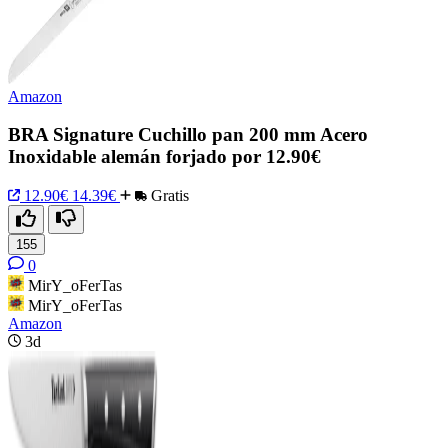
Amazon
BRA Signature Cuchillo pan 200 mm Acero
Inoxidable alemán forjado por 12.90€
12.90€
14.39€
Gratis
155
0
MirY_oFerTas
MirY_oFerTas
Amazon
3d