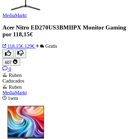
MediaMarkt
Acer Nitro ED270US3BMIIPX Monitor Gaming
por 118,15€
118.15€
129€
Gratis
607
0
Ruben
Caducados
Ruben
MediaMarkt
1sem