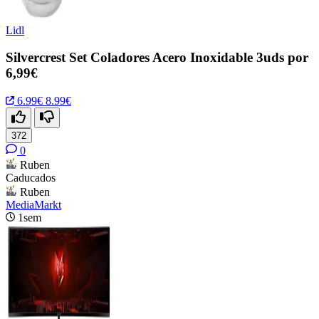
Lidl
Silvercrest Set Coladores Acero Inoxidable 3uds por
6,99€
6.99€
8.99€
372
0
Ruben
Caducados
Ruben
MediaMarkt
1sem