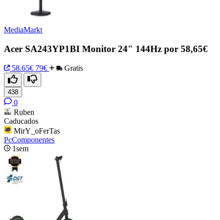
MediaMarkt
Acer SA243YP1BI Monitor 24" 144Hz por 58,65€
58.65€
79€
Gratis
438
0
Ruben
Caducados
MirY_oFerTas
PcComponentes
1sem