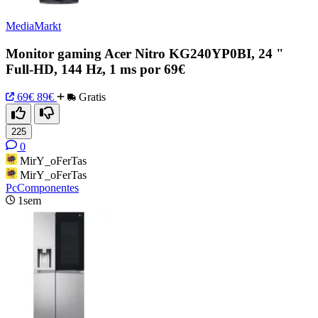
MediaMarkt
Monitor gaming Acer Nitro KG240YP0BI, 24 "
Full-HD, 144 Hz, 1 ms por 69€
69€
89€
Gratis
225
0
MirY_oFerTas
MirY_oFerTas
PcComponentes
1sem