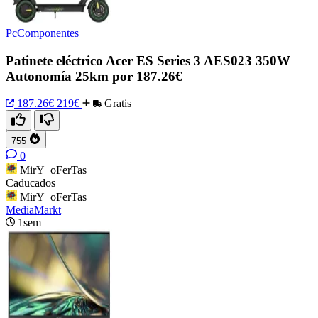
PcComponentes
Patinete eléctrico Acer ES Series 3 AES023 350W
Autonomía 25km por 187.26€
187.26€
219€
Gratis
755
0
MirY_oFerTas
Caducados
MirY_oFerTas
MediaMarkt
1sem