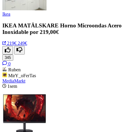
Ikea
IKEA MATÄLSKARE Horno Microondas Acero
Inoxidable por 219,00€
219€
249€
345
0
Ruben
MirY_oFerTas
MediaMarkt
1sem