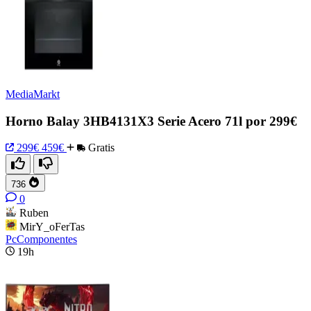
MediaMarkt
Horno Balay 3HB4131X3 Serie Acero 71l por 299€
299€
459€
Gratis
736
0
Ruben
MirY_oFerTas
PcComponentes
19h