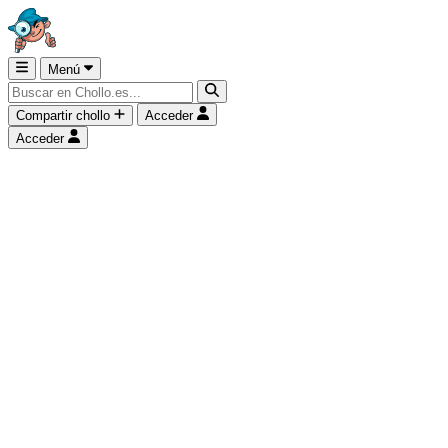
Menú
Compartir chollo
Acceder
Acceder