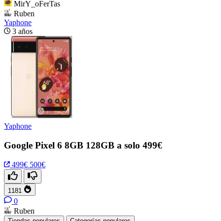
MirY_oFerTas
Ruben
Yaphone
3 años
Yaphone
Google Pixel 6 8GB 128GB a solo 499€
499€
500€
1181
0
Ruben
Tiendas populares
Categorías populares