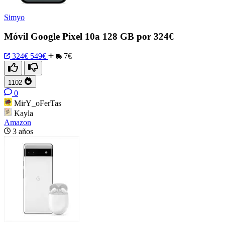
Simyo
Móvil Google Pixel 10a 128 GB por 324€
324€
549€
7€
1102
0
MirY_oFerTas
Kayla
Amazon
3 años