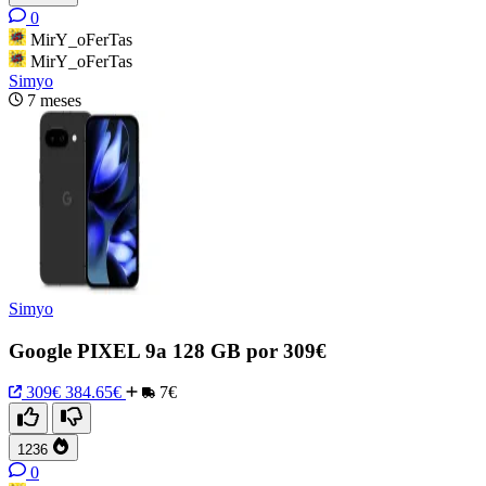
0
MirY_oFerTas
MirY_oFerTas
Simyo
7 meses
Simyo
Google PIXEL 9a 128 GB por 309€
309€
384.65€
7€
1236
0