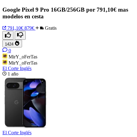
Google Pixel 9 Pro 16GB/256GB por 791,10€ mas
modelos en cesta
791,10€
879€
Gratis
1424
0
MirY_oFerTas
MirY_oFerTas
El Corte Inglés
1 año
El Corte Inglés