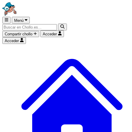
Menú
Compartir chollo
Acceder
Acceder