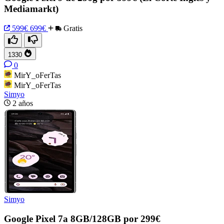
Mediamarkt)
599€
699€
Gratis
1330
0
MirY_oFerTas
MirY_oFerTas
Simyo
2 años
Simyo
Google Pixel 7a 8GB/128GB por 299€