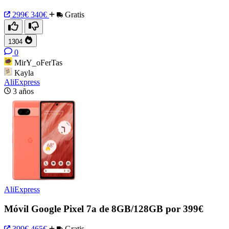
299€
340€
Gratis
1304
0
MirY_oFerTas
Kayla
AliExpress
3 años
AliExpress
Móvil Google Pixel 7a de 8GB/128GB por 399€
399€
465€
Gratis