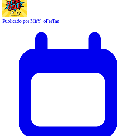
Publicado por
MirY_oFerTas