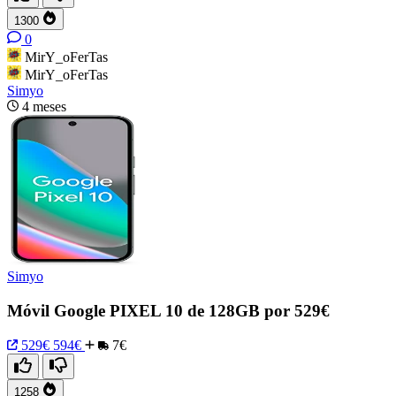
1300
0
MirY_oFerTas
MirY_oFerTas
Simyo
4 meses
Simyo
Móvil Google PIXEL 10 de 128GB por 529€
529€
594€
7€
1258