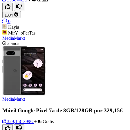
1304
0
Kayla
MirY_oFerTas
MediaMarkt
2 años
MediaMarkt
Móvil Google Pixel 7a de 8GB/128GB por 329,15€
329,15€
399€
Gratis