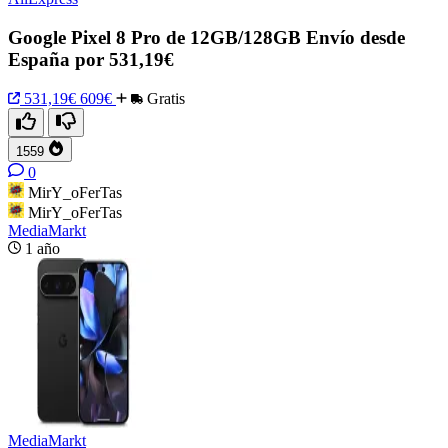
Google Pixel 8 Pro de 12GB/128GB Envío desde
España por 531,19€
531,19€
609€
Gratis
1559
0
MirY_oFerTas
MirY_oFerTas
MediaMarkt
1 año
MediaMarkt