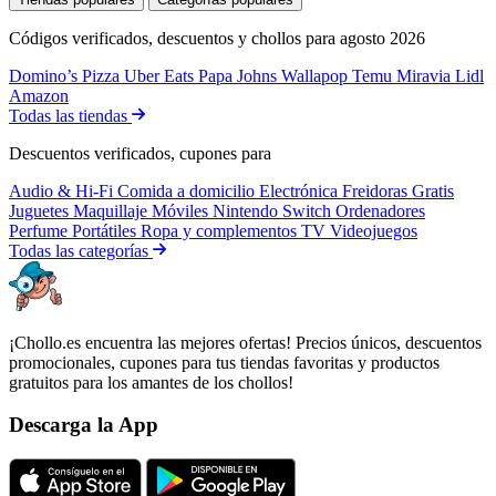
Códigos verificados, descuentos y chollos para agosto 2026
Domino’s Pizza
Uber Eats
Papa Johns
Wallapop
Temu
Miravia
Lidl
Amazon
Todas las tiendas
Descuentos verificados, cupones para
Audio & Hi-Fi
Comida a domicilio
Electrónica
Freidoras
Gratis
Juguetes
Maquillaje
Móviles
Nintendo Switch
Ordenadores
Perfume
Portátiles
Ropa y complementos
TV
Videojuegos
Todas las categorías
¡Chollo.es encuentra las mejores ofertas! Precios únicos, descuentos
promocionales, cupones para tus tiendas favoritas y productos
gratuitos para los amantes de los chollos!
Descarga la App