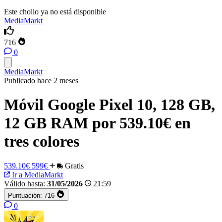
Este chollo ya no está disponible
MediaMarkt
716
0
MediaMarkt
Publicado hace 2 meses
Móvil Google Pixel 10, 128 GB,
12 GB RAM por 539.10€ en
tres colores
539.10€
599€
Gratis
Ir a MediaMarkt
Válido hasta:
31/05/2026
21:59
Puntuación:
716
0