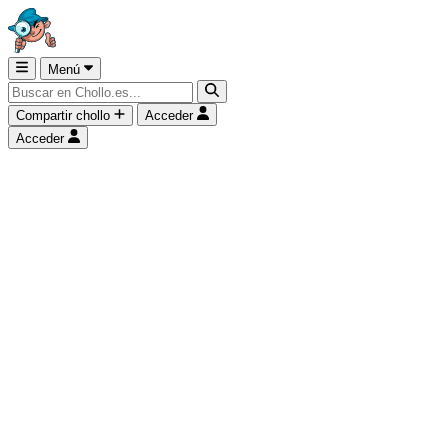
Menú
Compartir chollo
Acceder
Acceder