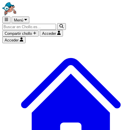
Menú
Compartir chollo
Acceder
Acceder