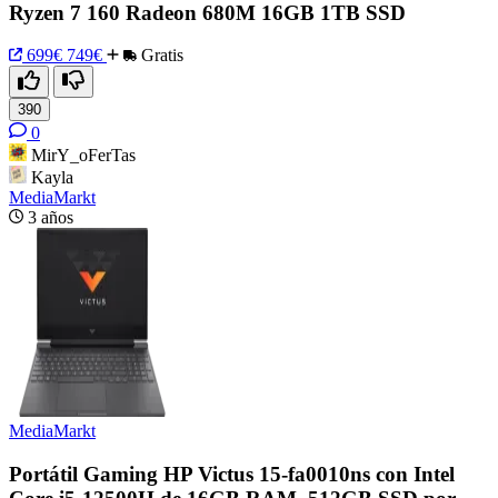
Ryzen 7 160 Radeon 680M 16GB 1TB SSD
699€
749€
Gratis
390
0
MirY_oFerTas
Kayla
MediaMarkt
3 años
MediaMarkt
Portátil Gaming HP Victus 15-fa0010ns con Intel