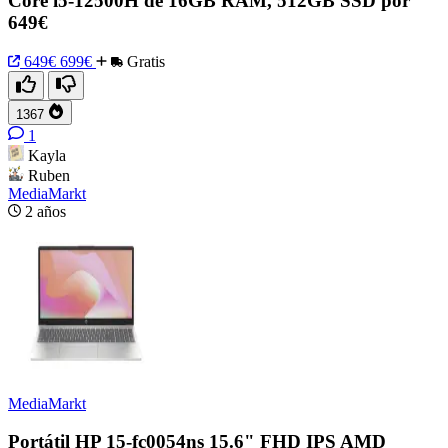
Core i5-12500H de 16GB RAM, 512GB SSD por
649€
649€
699€
Gratis
1367
1
Kayla
Ruben
MediaMarkt
2 años
MediaMarkt
Portátil HP 15-fc0054ns 15.6" FHD IPS AMD