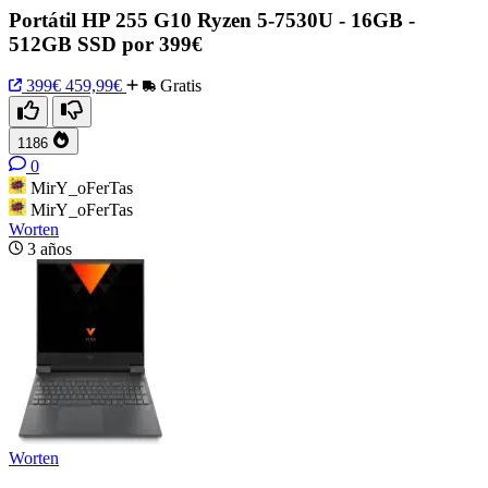
Portátil HP 255 G10 Ryzen 5-7530U - 16GB -
512GB SSD por 399€
399€
459,99€
Gratis
1186
0
MirY_oFerTas
MirY_oFerTas
Worten
3 años
Worten