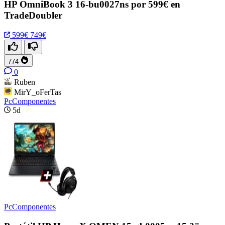
HP OmniBook 3 16-bu0027ns por 599€ en
TradeDoubler
599€
749€
774
0
Ruben
MirY_oFerTas
PcComponentes
5d
PcComponentes