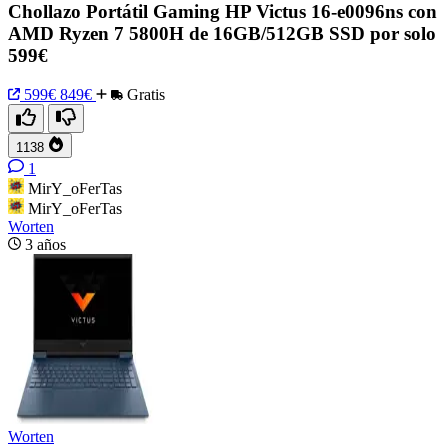
Chollazo Portátil Gaming HP Victus 16-e0096ns con
AMD Ryzen 7 5800H de 16GB/512GB SSD por solo
599€
599€
849€
Gratis
1138
1
MirY_oFerTas
MirY_oFerTas
Worten
3 años
Worten