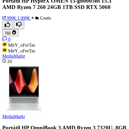
Portátil HP HyperX OMEN 15-gb0005ns 15.3"
AMD Ryzen 7 260 24GB 1TB SSD RTX 5060
999€
1,099€
Gratis
766
0
MirY_oFerTas
MirY_oFerTas
MediaMarkt
2d
MediaMarkt
Portátil HP OmniBook 3 AMD Ryzen 3 7320U, 8GB