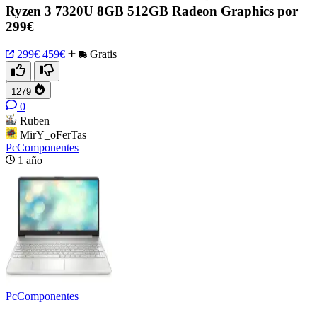
Ryzen 3 7320U 8GB 512GB Radeon Graphics por
299€
299€
459€
Gratis
1279
0
Ruben
MirY_oFerTas
PcComponentes
1 año
PcComponentes