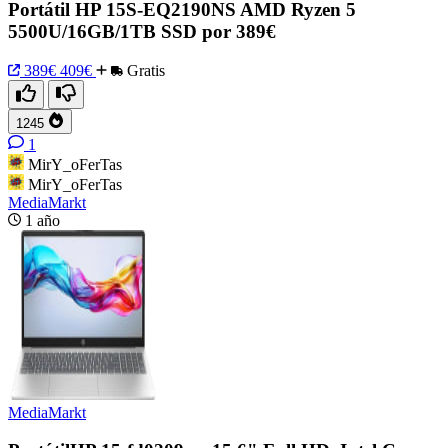
Portátil HP 15S-EQ2190NS AMD Ryzen 5
5500U/16GB/1TB SSD por 389€
389€
409€
Gratis
1245
1
MirY_oFerTas
MirY_oFerTas
MediaMarkt
1 año
MediaMarkt