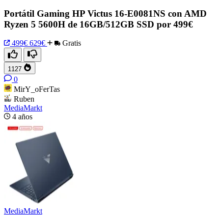
Portátil Gaming HP Victus 16-E0081NS con AMD
Ryzen 5 5600H de 16GB/512GB SSD por 499€
499€
629€
Gratis
1127
0
MirY_oFerTas
Ruben
MediaMarkt
4 años
MediaMarkt