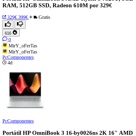
RAM, 512GB SSD, Radeon 610M por 329€
329€
399€
Gratis
616
0
MirY_oFerTas
MirY_oFerTas
PcComponentes
4d
PcComponentes
Portátil HP OmniBook 3 16-by0026ns 2K 16" AMD