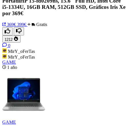
PortátilHP 15-fd0209ns, 15.6" Full HD, Intel Core
i5-1334U, 16GB RAM, 512GB SSD, Gráficos Iris Xe
por 369€
369€
399€
Gratis
1212
0
MirY_oFerTas
MirY_oFerTas
GAME
1 año
GAME