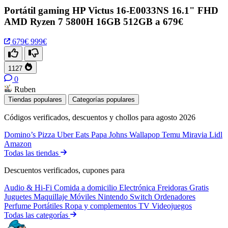
Portátil gaming HP Victus 16-E0033NS 16.1" FHD
AMD Ryzen 7 5800H 16GB 512GB a 679€
679€
999€
1127
0
Ruben
Tiendas populares
Categorías populares
Códigos verificados, descuentos y chollos para agosto 2026
Domino’s Pizza
Uber Eats
Papa Johns
Wallapop
Temu
Miravia
Lidl
Amazon
Todas las tiendas
Descuentos verificados, cupones para
Audio & Hi-Fi
Comida a domicilio
Electrónica
Freidoras
Gratis
Juguetes
Maquillaje
Móviles
Nintendo Switch
Ordenadores
Perfume
Portátiles
Ropa y complementos
TV
Videojuegos
Todas las categorías