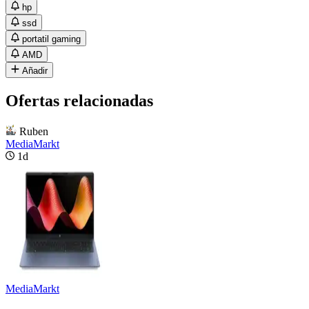
hp
ssd
portatil gaming
AMD
Añadir
Ofertas relacionadas
Ruben
MediaMarkt
1d
MediaMarkt