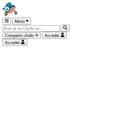
Menú
Compartir chollo
Acceder
Acceder