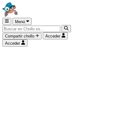
Menú
Compartir chollo
Acceder
Acceder