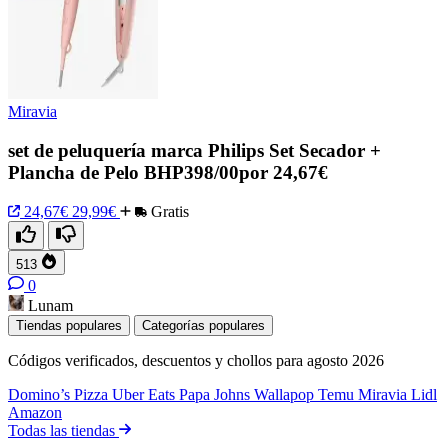
Miravia
set de peluquería marca Philips Set Secador +
Plancha de Pelo BHP398/00por 24,67€
24,67€
29,99€
Gratis
513
0
Lunam
Tiendas populares
Categorías populares
Códigos verificados, descuentos y chollos para agosto 2026
Domino’s Pizza
Uber Eats
Papa Johns
Wallapop
Temu
Miravia
Lidl
Amazon
Todas las tiendas