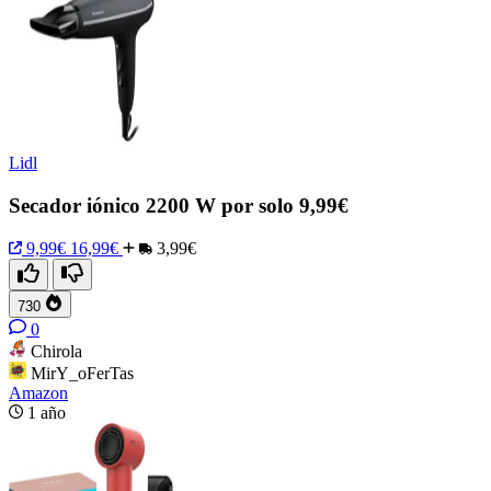
Lidl
Secador iónico 2200 W por solo 9,99€
9,99€
16,99€
3,99€
730
0
Chirola
MirY_oFerTas
Amazon
1 año