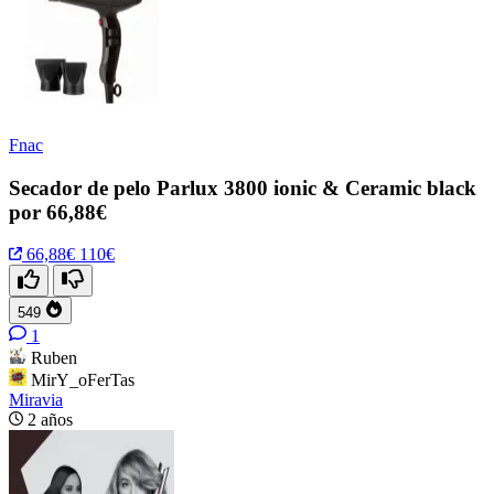
Fnac
Secador de pelo Parlux 3800 ionic & Ceramic black
por 66,88€
66,88€
110€
549
1
Ruben
MirY_oFerTas
Miravia
2 años