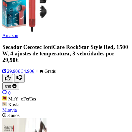
Amazon
Secador Cecotec IoniCare RockStar Style Red, 1500
W, 4 ajustes de temperatura, 3 velocidades por
29,90€
29,90€
34,90€
Gratis
696
0
MirY_oFerTas
Kayla
Miravia
3 años