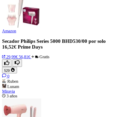
Amazon
Secador Philips Series 5000 BHD530/00 por solo
16,52€ Prime Days
29,99€
56,81€
Gratis
529
0
Ruben
Lunam
Miravia
3 años