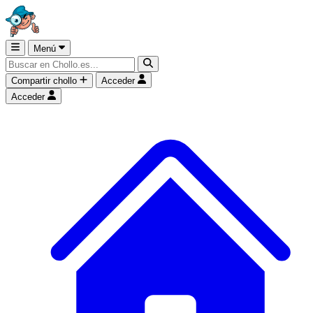
Menú
Compartir chollo
Acceder
Acceder