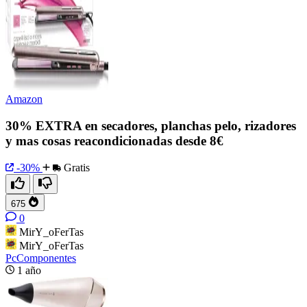
Amazon
30% EXTRA en secadores, planchas pelo, rizadores
y mas cosas reacondicionadas desde 8€
-30%
Gratis
675
0
MirY_oFerTas
MirY_oFerTas
PcComponentes
1 año