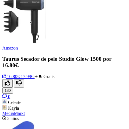
Amazon
Taurus Secador de pelo Studio Glow 1500 por
16.80€.
16.80€
17.99€
Gratis
180
0
Celeste
Kayla
MediaMarkt
2 años