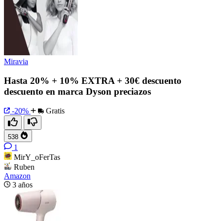
Miravia
Hasta 20% + 10% EXTRA + 30€ descuento
descuento en marca Dyson preciazos
-20%
Gratis
538
1
MirY_oFerTas
Ruben
Amazon
3 años