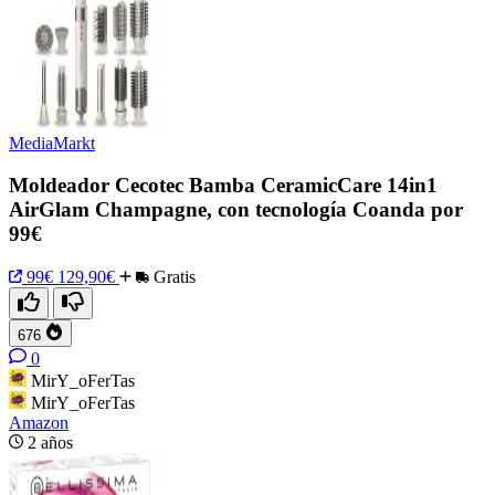
MediaMarkt
Moldeador Cecotec Bamba CeramicCare 14in1
AirGlam Champagne, con tecnología Coanda por
99€
99€
129,90€
Gratis
676
0
MirY_oFerTas
MirY_oFerTas
Amazon
2 años