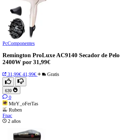
PcComponentes
Remington ProLuxe AC9140 Secador de Pelo
2400W por 31,99€
31,99€
41,99€
Gratis
639
0
MirY_oFerTas
Ruben
Fnac
2 años