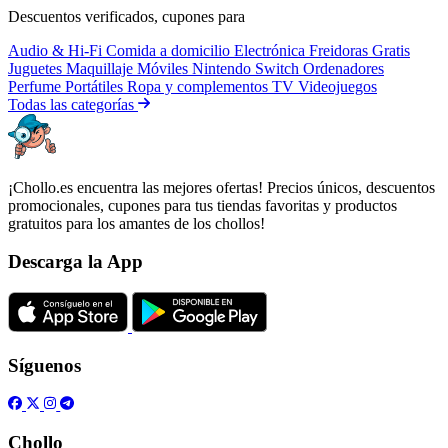
Descuentos verificados, cupones para
Audio & Hi-Fi
Comida a domicilio
Electrónica
Freidoras
Gratis
Juguetes
Maquillaje
Móviles
Nintendo Switch
Ordenadores
Perfume
Portátiles
Ropa y complementos
TV
Videojuegos
Todas las categorías
¡Chollo.es encuentra las mejores ofertas! Precios únicos, descuentos
promocionales, cupones para tus tiendas favoritas y productos
gratuitos para los amantes de los chollos!
Descarga la App
Síguenos
Chollo