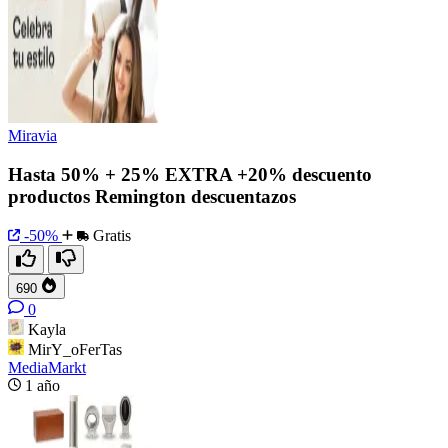
Miravia
Hasta 50% + 25% EXTRA +20% descuento
productos Remington descuentazos
-50%
Gratis
690
0
Kayla
MirY_oFerTas
MediaMarkt
1 año