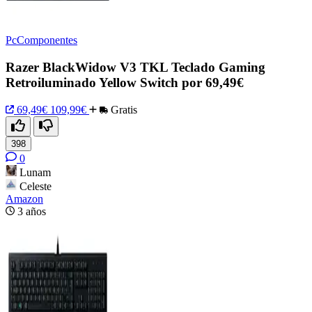
PcComponentes
Razer BlackWidow V3 TKL Teclado Gaming
Retroiluminado Yellow Switch por 69,49€
69,49€
109,99€
Gratis
398
0
Lunam
Celeste
Amazon
3 años