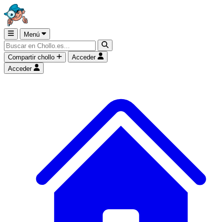
Menú
Compartir chollo
Acceder
Acceder