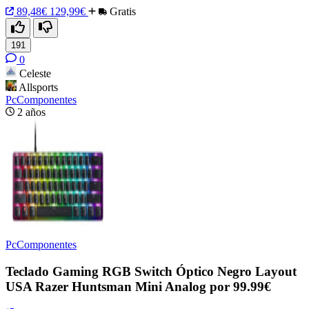
89,48€
129,99€
Gratis
191
0
Celeste
Allsports
PcComponentes
2 años
PcComponentes
Teclado Gaming RGB Switch Óptico Negro Layout
USA Razer Huntsman Mini Analog por 99.99€