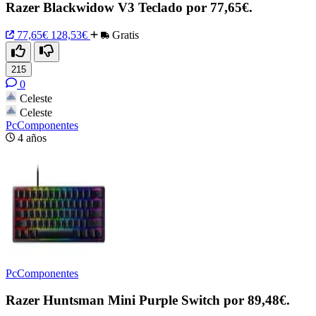
Razer Blackwidow V3 Teclado por 77,65€.
77,65€
128,53€
Gratis
215
0
Celeste
Celeste
PcComponentes
4 años
PcComponentes
Razer Huntsman Mini Purple Switch por 89,48€.