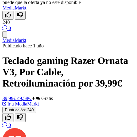
puede que la oferta ya no esté disponible
MediaMarkt
240
0
MediaMarkt
Publicado hace 1 año
Teclado gaming Razer Ornata
V3, Por Cable,
Retroiluminación por 39,99€
39,99€
49,58€
Gratis
Ir a MediaMarkt
Puntuación:
240
0