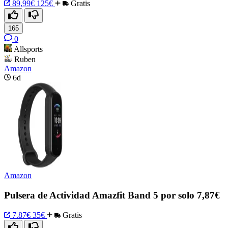
89,99€
125€
Gratis
165
0
Allsports
Ruben
Amazon
6d
Amazon
Pulsera de Actividad Amazfit Band 5 por solo 7,87€
7.87€
35€
Gratis