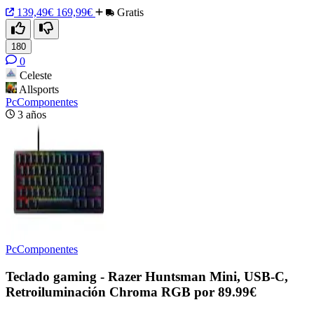
139,49€
169,99€
Gratis
180
0
Celeste
Allsports
PcComponentes
3 años
PcComponentes
Teclado gaming - Razer Huntsman Mini, USB-C,
Retroiluminación Chroma RGB por 89.99€