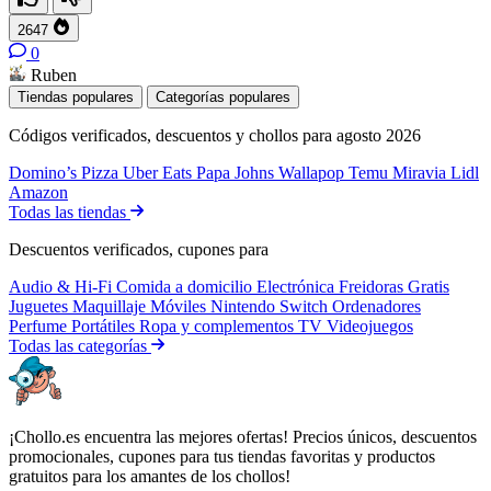
2647
0
Ruben
Tiendas populares
Categorías populares
Códigos verificados, descuentos y chollos para agosto 2026
Domino’s Pizza
Uber Eats
Papa Johns
Wallapop
Temu
Miravia
Lidl
Amazon
Todas las tiendas
Descuentos verificados, cupones para
Audio & Hi-Fi
Comida a domicilio
Electrónica
Freidoras
Gratis
Juguetes
Maquillaje
Móviles
Nintendo Switch
Ordenadores
Perfume
Portátiles
Ropa y complementos
TV
Videojuegos
Todas las categorías
¡Chollo.es encuentra las mejores ofertas! Precios únicos, descuentos
promocionales, cupones para tus tiendas favoritas y productos
gratuitos para los amantes de los chollos!