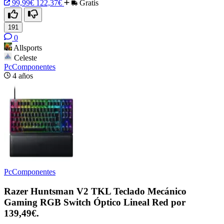
99,99€
122,37€
Gratis
191
0
Allsports
Celeste
PcComponentes
4 años
PcComponentes
Razer Huntsman V2 TKL Teclado Mecánico
Gaming RGB Switch Óptico Lineal Red por
139,49€.