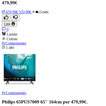
479,99€
479,99€
533,99€
Gratis
1305
0
Lunam
Celeste
PcComponentes
1 año
PcComponentes
Philips 65PUS7009 65" 164cm por 479,99€.