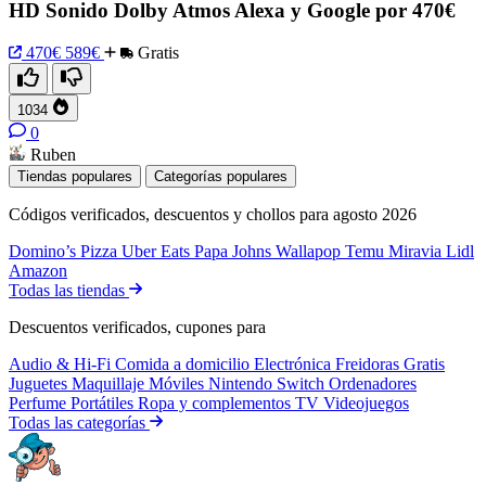
HD Sonido Dolby Atmos Alexa y Google por 470€
470€
589€
Gratis
1034
0
Ruben
Tiendas populares
Categorías populares
Códigos verificados, descuentos y chollos para agosto 2026
Domino’s Pizza
Uber Eats
Papa Johns
Wallapop
Temu
Miravia
Lidl
Amazon
Todas las tiendas
Descuentos verificados, cupones para
Audio & Hi-Fi
Comida a domicilio
Electrónica
Freidoras
Gratis
Juguetes
Maquillaje
Móviles
Nintendo Switch
Ordenadores
Perfume
Portátiles
Ropa y complementos
TV
Videojuegos
Todas las categorías