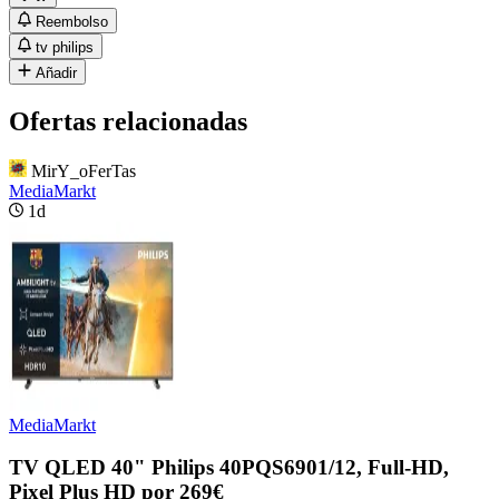
Reembolso
tv philips
Añadir
Ofertas relacionadas
MirY_oFerTas
MediaMarkt
1d
MediaMarkt
TV QLED 40" Philips 40PQS6901/12, Full-HD,
Pixel Plus HD por 269€