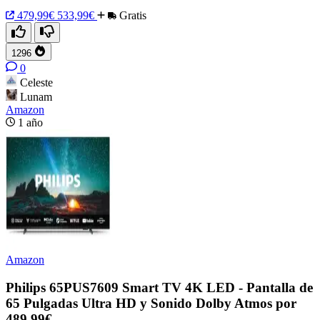
479,99€
533,99€
Gratis
1296
0
Celeste
Lunam
Amazon
1 año
Amazon
Philips 65PUS7609 Smart TV 4K LED - Pantalla de
65 Pulgadas Ultra HD y Sonido Dolby Atmos por
489,99€