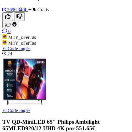
269€
340€
Gratis
917
0
MirY_oFerTas
MirY_oFerTas
El Corte Inglés
2d
El Corte Inglés
TV QD-MiniLED 65" Philips Ambilight
65MLED920/12 UHD 4K por 551.65€