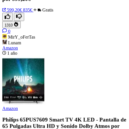
599,20€
835€
Gratis
1310
0
MirY_oFerTas
Lunam
Amazon
1 año
Amazon
Philips 65PUS7609 Smart TV 4K LED - Pantalla de
65 Pulgadas Ultra HD y Sonido Dolby Atmos por