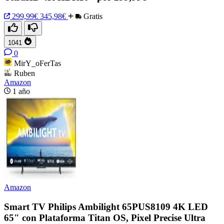
299,99€
345,98€
Gratis
1041
0
MirY_oFerTas
Ruben
Amazon
1 año
Amazon
Smart TV Philips Ambilight 65PUS8109 4K LED
65" con Plataforma Titan OS, Pixel Precise Ultra