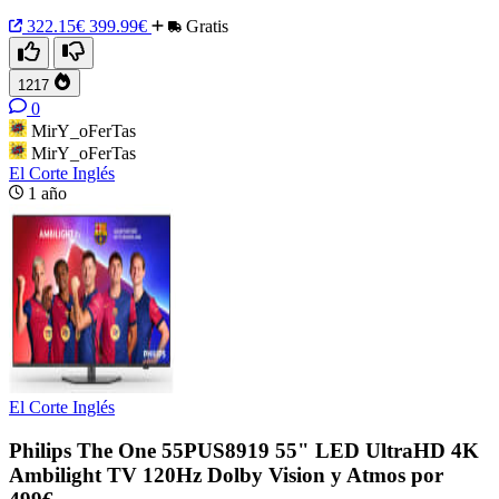
322.15€
399.99€
Gratis
1217
0
MirY_oFerTas
MirY_oFerTas
El Corte Inglés
1 año
El Corte Inglés
Philips The One 55PUS8919 55" LED UltraHD 4K
Ambilight TV 120Hz Dolby Vision y Atmos por