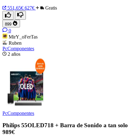
551.65€
627€
Gratis
899
0
MirY_oFerTas
Ruben
PcComponentes
2 años
PcComponentes
Philips 55OLED718 + Barra de Sonido a tan solo
989€