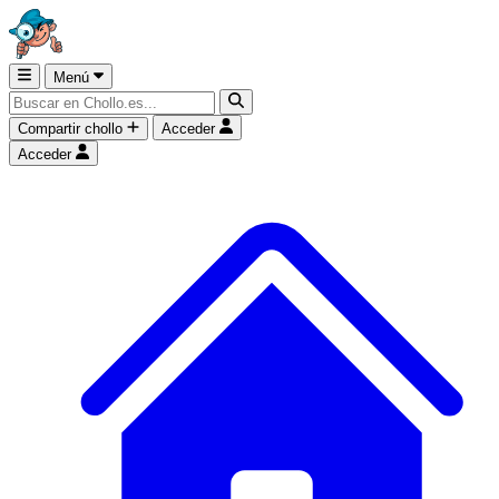
Menú
Compartir chollo
Acceder
Acceder