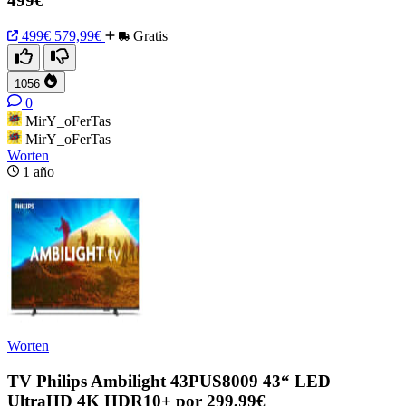
499€
499€
579,99€
Gratis
1056
0
MirY_oFerTas
MirY_oFerTas
Worten
1 año
Worten
TV Philips Ambilight 43PUS8009 43“ LED
UltraHD 4K HDR10+ por 299,99€