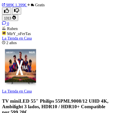
989€
1.399€
Gratis
1313
0
Ruben
MirY_oFerTas
La Tienda en Casa
2 años
La Tienda en Casa
TV miniLED 55" Philips 55PML9008/12 UHD 4K,
Ambilight 3 lados, HDR10 / HDR10+ Compatible
por 599,20€