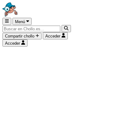
Menú
Compartir chollo
Acceder
Acceder