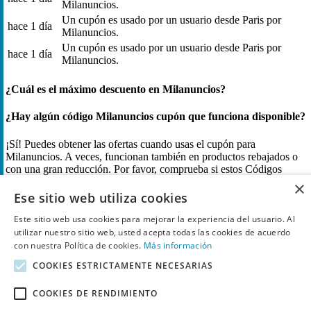
Milanuncios.
Un cupón es usado por un usuario desde Paris por
hace 1 día
Milanuncios.
Un cupón es usado por un usuario desde Paris por
hace 1 día
Milanuncios.
¿Cuál es el máximo descuento en Milanuncios?
¿Hay algún código Milanuncios cupón que funciona disponible?
¡Sí! Puedes obtener las ofertas cuando usas el cupón para
Milanuncios. A veces, funcionan también en productos rebajados o
con una gran reducción. Por favor, comprueba si estos Códigos
descuento son válidos para dichas condiciones.
×
Ese sitio web utiliza cookies
¿Cómo obtienes el mayor descuento en Milanuncios?
Este sitio web usa cookies para mejorar la experiencia del usuario. Al
utilizar nuestro sitio web, usted acepta todas las cookies de acuerdo
Usa el cupón en productos rebajados en Milanuncios. Actualmente
con nuestra Política de cookies.
Más información
obtendrás 75% de descuento on productos específicos. Cuando usas
este cupón puedes obtener un descuento extra en tu compra. Por
COOKIES ESTRICTAMENTE NECESARIAS
favor, comprueba las condiciones que se aplican al uso de dicho
cupón.
COOKIES DE RENDIMIENTO