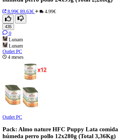
8.99€
89.63€
4.99€
435
0
Lunam
Lunam
Outlet PC
4 meses
Outlet PC
Pack: Almo nature HFC Puppy Lata comida
húmeda perro pollo 12x280g (Total 3,36Kg)