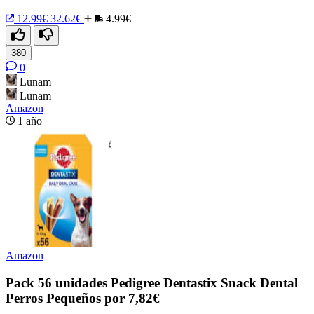
12.99€
32.62€
4.99€
380
0
Lunam
Lunam
Amazon
1 año
Amazon
Pack 56 unidades Pedigree Dentastix Snack Dental
Perros Pequeños por 7,82€