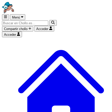
Menú
Compartir chollo
Acceder
Acceder