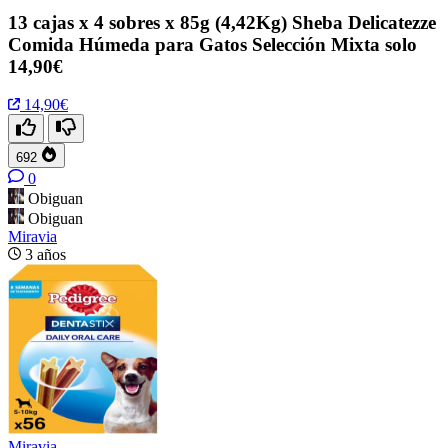
13 cajas x 4 sobres x 85g (4,42Kg) Sheba Delicatezze
Comida Húmeda para Gatos Selección Mixta solo
14,90€
14,90€
692
0
Obiguan
Obiguan
Miravia
3 años
Miravia