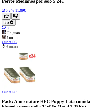
Perros Medianos por solo 5,24€
5,24€
11,89€
503
0
Obiguan
Lunam
Outlet PC
4 meses
Outlet PC
Pack: Almo nature HFC Puppy Lata comida
húmeda perro pollo 24x95g (Total 2,28Kg)