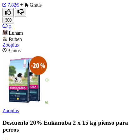
7,82€
Gratis
300
0
Lunam
Ruben
Zooplus
3 años
Zooplus
Descuento 20% Eukanuba 2 x 15 kg pienso para
perros