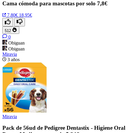
Cama cómoda para mascotas por solo 7,8€
7,80€
18,95€
512
0
Obiguan
Obiguan
Miravia
3 años
Miravia
Pack de 56ud de Pedigree Dentastix - Higiene Oral