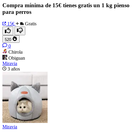
Compra mínima de 15€ tienes gratis un 1 kg pienso
para perros
15€
Gratis
520
0
Chirola
Obiguan
Miravia
3 años
Miravia