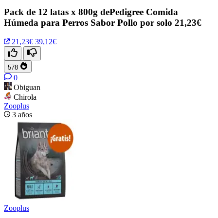
Pack de 12 latas x 800g dePedigree Comida
Húmeda para Perros Sabor Pollo por solo 21,23€
21,23€
39,12€
578
0
Obiguan
Chirola
Zooplus
3 años
Zooplus