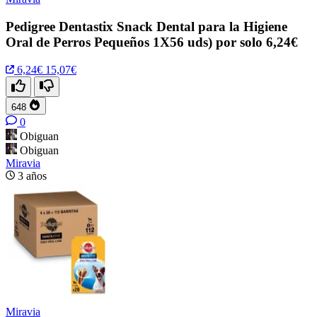
Pedigree Dentastix Snack Dental para la Higiene
Oral de Perros Pequeños 1X56 uds) por solo 6,24€
6,24€
15,07€
648
0
Obiguan
Obiguan
Miravia
3 años
Miravia