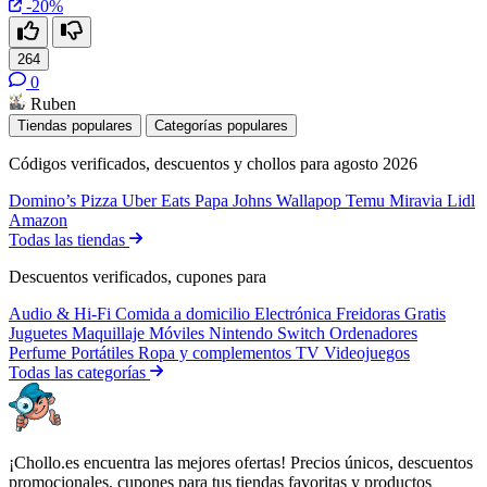
-20%
264
0
Ruben
Tiendas populares
Categorías populares
Códigos verificados, descuentos y chollos para agosto 2026
Domino’s Pizza
Uber Eats
Papa Johns
Wallapop
Temu
Miravia
Lidl
Amazon
Todas las tiendas
Descuentos verificados, cupones para
Audio & Hi-Fi
Comida a domicilio
Electrónica
Freidoras
Gratis
Juguetes
Maquillaje
Móviles
Nintendo Switch
Ordenadores
Perfume
Portátiles
Ropa y complementos
TV
Videojuegos
Todas las categorías
¡Chollo.es encuentra las mejores ofertas! Precios únicos, descuentos
promocionales, cupones para tus tiendas favoritas y productos