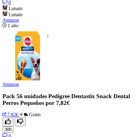
0
Lunam
Lunam
Amazon
1 año
Amazon
Pack 56 unidades Pedigree Dentastix Snack Dental
Perros Pequeños por 7,82€
7,82€
Gratis
300
0