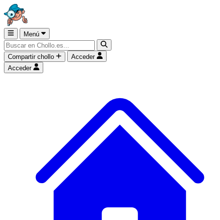
Menú
Compartir chollo
Acceder
Acceder