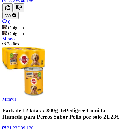
18,23€
40,15€
580
0
Obiguan
Obiguan
Miravia
3 años
Miravia
Pack de 12 latas x 800g dePedigree Comida
Húmeda para Perros Sabor Pollo por solo 21,23€
21,23€
39,12€