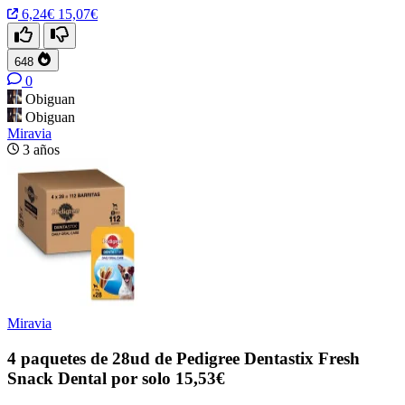
6,24€
15,07€
648
0
Obiguan
Obiguan
Miravia
3 años
Miravia
4 paquetes de 28ud de Pedigree Dentastix Fresh
Snack Dental por solo 15,53€