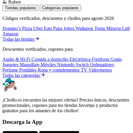
Ruben
Tiendas populares
Categorías populares
Códigos verificados, descuentos y chollos para agosto 2026
Domino’s Pizza
Uber Eats
Papa Johns
Wallapop
Temu
Miravia
Lidl
Amazon
Todas las tiendas
Descuentos verificados, cupones para
Audio & Hi-Fi
Comida a domicilio
Electrónica
Freidoras
Gratis
Juguetes
Maquillaje
Móviles
Nintendo Switch
Ordenadores
Perfume
Portátiles
Ropa y complementos
TV
Videojuegos
Todas las categorías
¡Chollo.es encuentra las mejores ofertas! Precios únicos, descuentos
promocionales, cupones para tus tiendas favoritas y productos
gratuitos para los amantes de los chollos!
Descarga la App