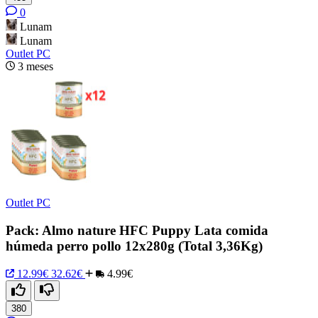
0
Lunam
Lunam
Outlet PC
3 meses
Outlet PC
Pack: Almo nature HFC Puppy Lata comida
húmeda perro pollo 12x280g (Total 3,36Kg)
12.99€
32.62€
4.99€
380