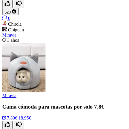
520
0
Chirola
Obiguan
Miravia
3 años
Miravia
Cama cómoda para mascotas por solo 7,8€
7,80€
18,95€