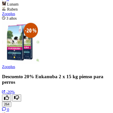
Lunam
Ruben
Zooplus
3 años
Zooplus
Descuento 20% Eukanuba 2 x 15 kg pienso para
perros
-20%
264
0