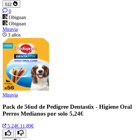
512
0
Obiguan
Obiguan
Miravia
3 años
Miravia
Pack de 56ud de Pedigree Dentastix - Higiene Oral
Perros Medianos por solo 5,24€
5,24€
11,89€