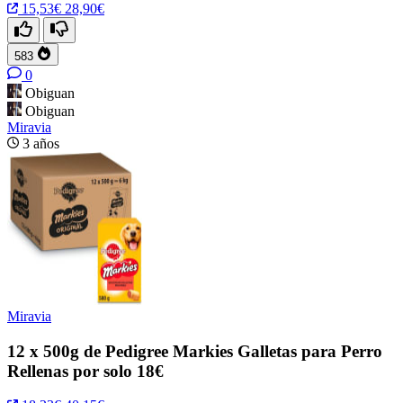
15,53€
28,90€
583
0
Obiguan
Obiguan
Miravia
3 años
Miravia
12 x 500g de Pedigree Markies Galletas para Perro
Rellenas por solo 18€