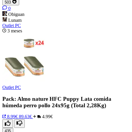
503
0
Obiguan
Lunam
Outlet PC
3 meses
Outlet PC
Pack: Almo nature HFC Puppy Lata comida
húmeda perro pollo 24x95g (Total 2,28Kg)
8.99€
89.63€
4.99€
435