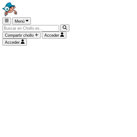
Menú
Compartir chollo
Acceder
Acceder