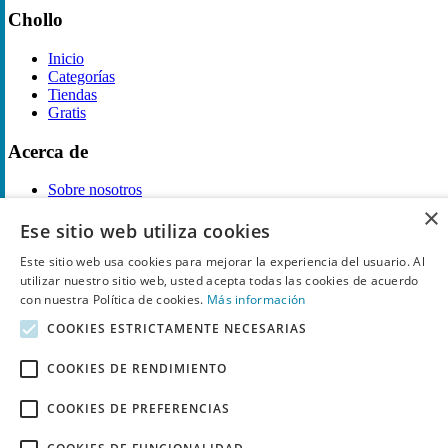
Chollo
Inicio
Categorías
Tiendas
Gratis
Acerca de
Sobre nosotros
Contacto
×
Reglas de publicación
Ese sitio web utiliza cookies
Este sitio web usa cookies para mejorar la experiencia del usuario. Al
Información legal
utilizar nuestro sitio web, usted acepta todas las cookies de acuerdo
con nuestra Política de cookies.
Más información
Privacidad
Declaración de cookies
COOKIES ESTRICTAMENTE NECESARIAS
Términos y condiciones
Descargo de Responsabilidad
COOKIES DE RENDIMIENTO
Aviso y eliminación
COOKIES DE PREFERENCIAS
Derechos de autor ©
Chollo
2026. Todos los derechos quedan
reservados.