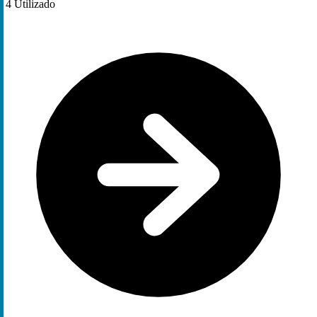
4
Utilizado