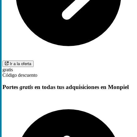
Ir a la oferta
gratis
Código descuento
Portes
gratis
en todas tus adquisiciones en Monpiel