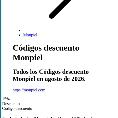
Monpiel
Códigos descuento
Monpiel
Todos los Códigos descuento
Monpiel en agosto de 2026.
https://monpiel.com
15%
Descuento
Código descuento