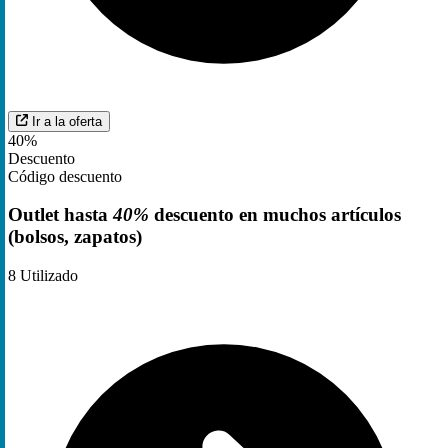
Ir a la oferta
40%
Descuento
Código descuento
Outlet hasta
40%
descuento en muchos artículos
(bolsos, zapatos)
8
Utilizado