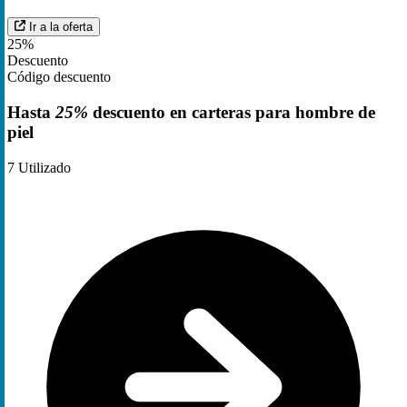
Ir a la oferta
25%
Descuento
Código descuento
Hasta
25%
descuento en carteras para hombre de
piel
7
Utilizado