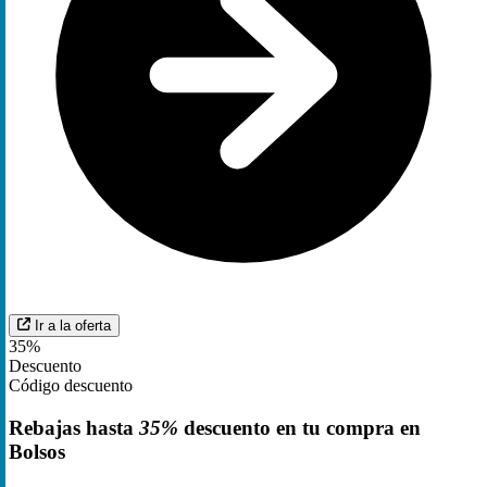
Ir a la oferta
35%
Descuento
Código descuento
Rebajas hasta
35%
descuento en tu compra en
Bolsos