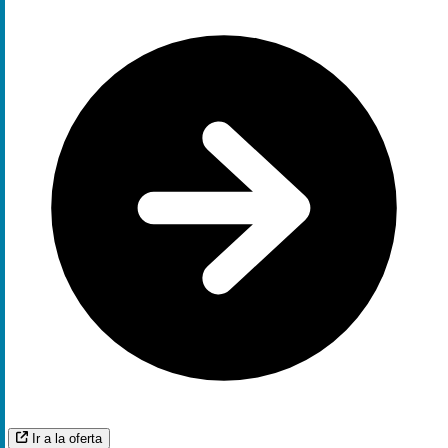
Ir a la oferta