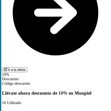
Ir a la oferta
10%
Descuento
Código descuento
Llévate ahora descuento de
10%
en Monpiel
16
Utilizado