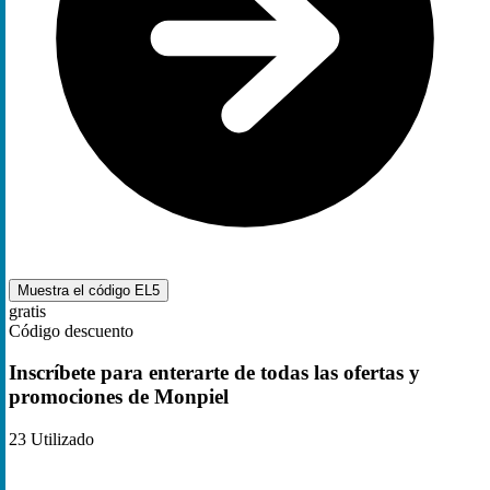
Muestra el código
EL5
gratis
Código descuento
Inscríbete para enterarte de todas las ofertas y
promociones de Monpiel
23
Utilizado