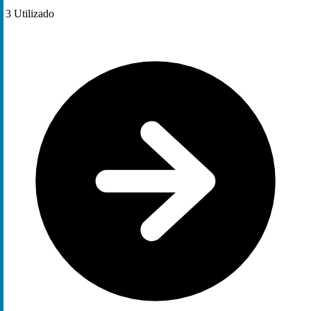
3
Utilizado