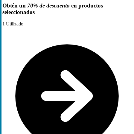
Obtén un
70% de descuento
en productos
seleccionados
1
Utilizado