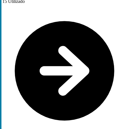
15
Utilizado