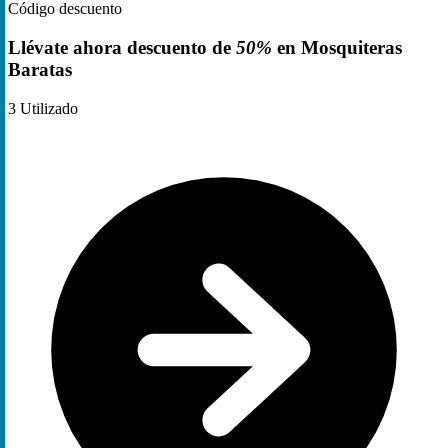
Código descuento
Llévate ahora descuento de
50%
en Mosquiteras
Baratas
3
Utilizado