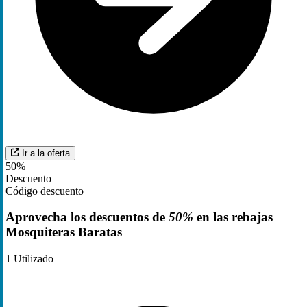
Ir a la oferta
50%
Descuento
Código descuento
Aprovecha los descuentos de
50%
en las rebajas
Mosquiteras Baratas
1
Utilizado