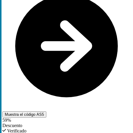
Muestra el código
AS5
59%
Descuento
Verificado