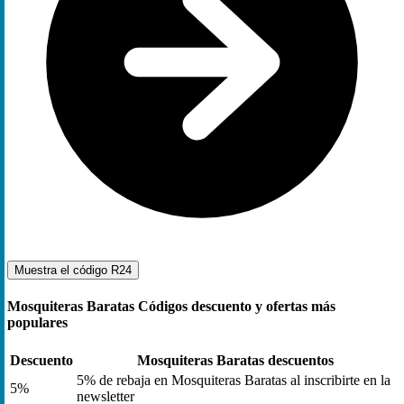
Muestra el código
R24
Mosquiteras Baratas Códigos descuento y ofertas más
populares
Descuento
Mosquiteras Baratas descuentos
5% de rebaja en Mosquiteras Baratas al inscribirte en la
5%
newsletter