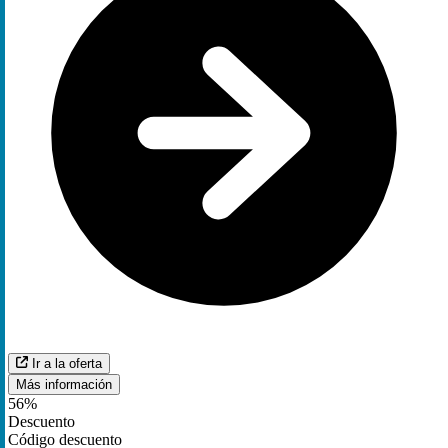
Ir a la oferta
Más información
56%
Descuento
Código descuento