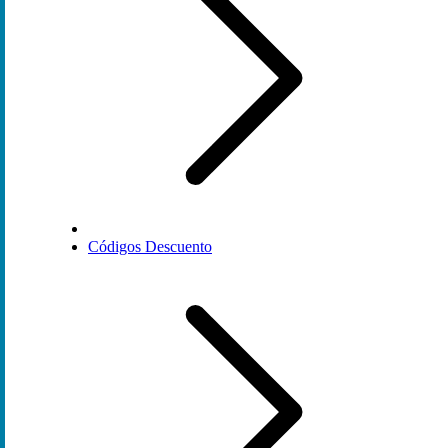
Códigos Descuento