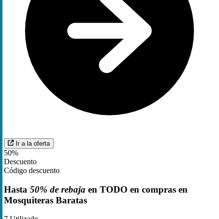
Ir a la oferta
50%
Descuento
Código descuento
Hasta
50% de rebaja
en TODO en compras en
Mosquiteras Baratas
7
Utilizado