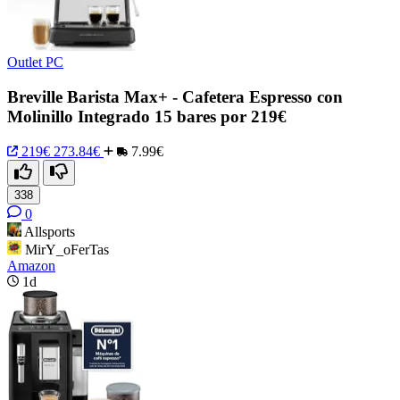
Outlet PC
Breville Barista Max+ - Cafetera Espresso con
Molinillo Integrado 15 bares por 219€
219€
273.84€
7.99€
338
0
Allsports
MirY_oFerTas
Amazon
1d