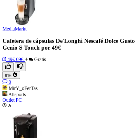
MediaMarkt
Cafetera de cápsulas De'Longhi Nescafé Dolce Gusto
Genio S Touch por 49€
49€
69€
Gratis
916
0
MirY_oFerTas
Allsports
Outlet PC
2d