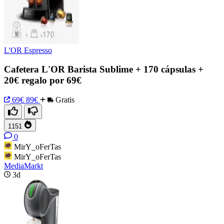
L'OR Espresso
Cafetera L'OR Barista Sublime + 170 cápsulas +
20€ regalo por 69€
69€
89€
Gratis
1151
0
MirY_oFerTas
MirY_oFerTas
MediaMarkt
3d