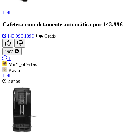
Lidl
Cafetera completamente automática por 143,99€
143,99€
189€
Gratis
1902
1
MirY_oFerTas
Kayla
Lidl
2 años