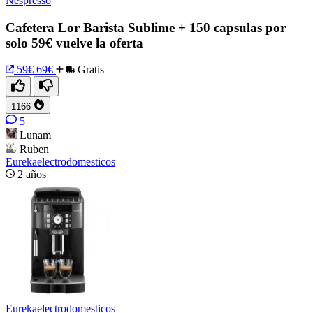
Nespresso
Cafetera Lor Barista Sublime + 150 capsulas por
solo 59€ vuelve la oferta
59€
69€
Gratis
1166
5
Lunam
Ruben
Eurekaelectrodomesticos
2 años
Eurekaelectrodomesticos