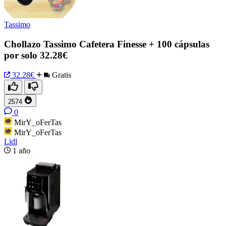
Tassimo
Chollazo Tassimo Cafetera Finesse + 100 cápsulas
por solo 32.28€
32.28€
Gratis
2574
0
MirY_oFerTas
MirY_oFerTas
Lidl
1 año