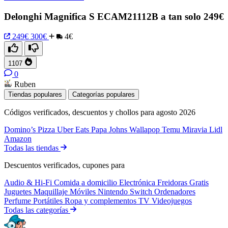
Delonghi Magnifica S ECAM21112B a tan solo 249€
249€
300€
4€
1107
0
Ruben
Tiendas populares
Categorías populares
Códigos verificados, descuentos y chollos para agosto 2026
Domino’s Pizza
Uber Eats
Papa Johns
Wallapop
Temu
Miravia
Lidl
Amazon
Todas las tiendas
Descuentos verificados, cupones para
Audio & Hi-Fi
Comida a domicilio
Electrónica
Freidoras
Gratis
Juguetes
Maquillaje
Móviles
Nintendo Switch
Ordenadores
Perfume
Portátiles
Ropa y complementos
TV
Videojuegos
Todas las categorías