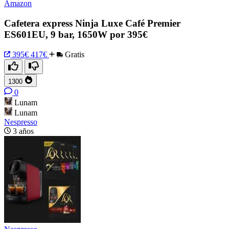
Amazon
Cafetera express Ninja Luxe Café Premier
ES601EU, 9 bar, 1650W por 395€
395€
417€
Gratis
1300
0
Lunam
Lunam
Nespresso
3 años