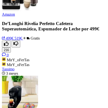
Amazon
De’Longhi Rivelia Perfetto Cafetera
Superautomática, Espumador de Leche por 499€
499€
519€
Gratis
216
0
MirY_oFerTas
MirY_oFerTas
Tassimo
3 meses