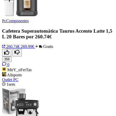
PcComponentes
Cafetera Superautomática Taurus Accento Latte 1,5
L 20 Bares por 260.74€
260.74€
269.99€
Gratis
356
0
MirY_oFerTas
Allsports
Outlet PC
1sem