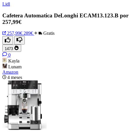
Lidl
Cafetera Automatica DeLonghi ECAM13.123.B por
257,99€
257,99€
289€
Gratis
1473
0
Kayla
Lunam
Amazon
4 meses