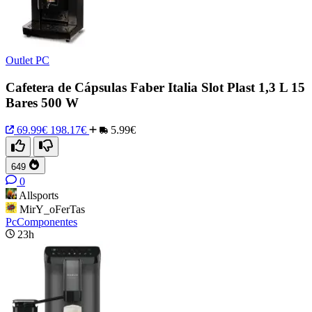
Outlet PC
Cafetera de Cápsulas Faber Italia Slot Plast 1,3 L 15
Bares 500 W
69.99€
198.17€
5.99€
649
0
Allsports
MirY_oFerTas
PcComponentes
23h