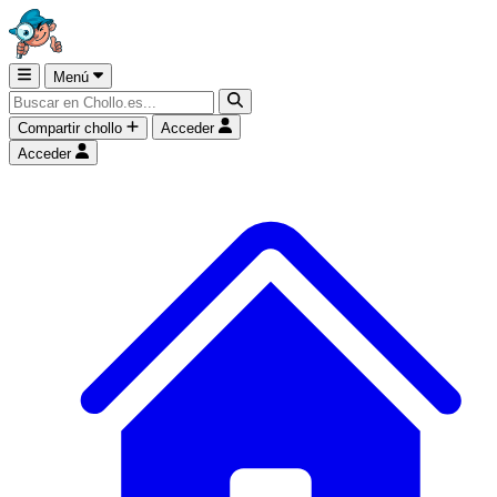
Menú
Compartir chollo
Acceder
Acceder