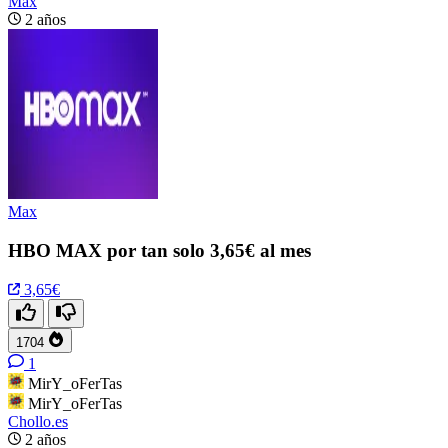
Max
2 años
Max
HBO MAX por tan solo 3,65€ al mes
3,65€
1704
1
MirY_oFerTas
MirY_oFerTas
Chollo.es
2 años