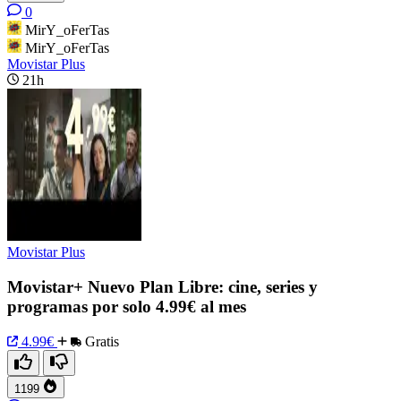
0
MirY_oFerTas
MirY_oFerTas
Movistar Plus
21h
Movistar Plus
Movistar+ Nuevo Plan Libre: cine, series y
programas por solo 4.99€ al mes
4.99€
Gratis
1199