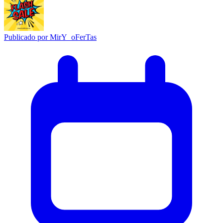
Publicado por
MirY_oFerTas