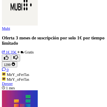
Mubi
Oferta 3 meses de suscripción por solo 1€ por tiempo
limitado
1€
35€
Gratis
1299
0
MirY_oFerTas
MirY_oFerTas
Deezer
1 mes