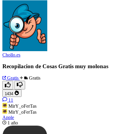
Chollo.es
Recopilacion de Cosas Gratis muy molonas
Gratis
Gratis
1434
11
MirY_oFerTas
MirY_oFerTas
Apple
1 año