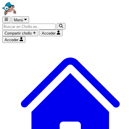
Menú
Compartir chollo
Acceder
Acceder