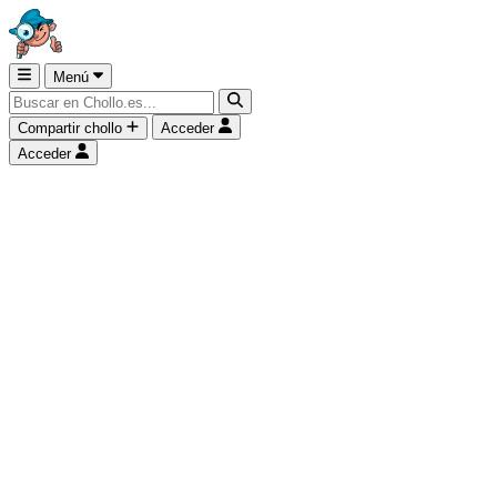
Menú
Compartir chollo
Acceder
Acceder