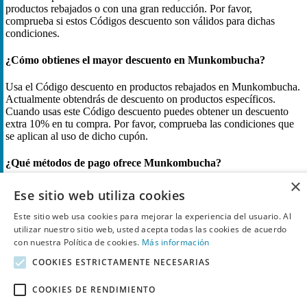
productos rebajados o con una gran reducción. Por favor,
comprueba si estos Códigos descuento son válidos para dichas
condiciones.
¿Cómo obtienes el mayor descuento en Munkombucha?
Usa el Código descuento en productos rebajados en Munkombucha.
Actualmente obtendrás de descuento on productos específicos.
Cuando usas este Código descuento puedes obtener un descuento
extra 10% en tu compra. Por favor, comprueba las condiciones que
se aplican al uso de dicho cupón.
¿Qué métodos de pago ofrece Munkombucha?
×
En Munkombucha puedes aprovechar rebajas y outlet o pagar con
Ese sitio web utiliza cookies
código de descuento. Pagas con Mastercard, Visa, Maestro,
American Express, Klarna, PayPal, Creditcard, Apple Pay, Google
Este sitio web usa cookies para mejorar la experiencia del usuario. Al
Pay o Giftcard. Ventajas: tarjetas ofrecen seguridad y protección de
utilizar nuestro sitio web, usted acepta todas las cookies de acuerdo
compra; Klarna facilita pagos a plazos; PayPal añade protección al
con nuestra Política de cookies.
Más información
comprador; Apple y Google Pay son rápidos y sin contacto; Giftcard
COOKIES ESTRICTAMENTE NECESARIAS
te permite usar saldo ya disponible.
COOKIES DE RENDIMIENTO
Historial de Códigos descuento para Munkombucha