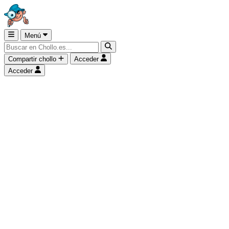
Menú
Compartir chollo
Acceder
Acceder