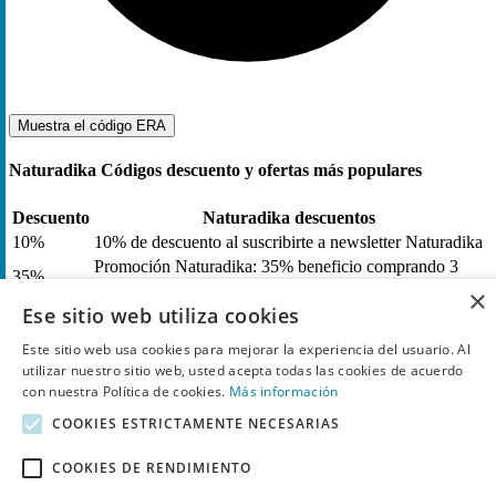
Muestra el código
ERA
Naturadika Códigos descuento y ofertas más populares
Descuento
Naturadika descuentos
10%
10% de descuento al suscribirte a newsletter Naturadika
Promoción Naturadika: 35% beneficio comprando 3
35%
productos
×
Contacta con Naturadika
Ese sitio web utiliza cookies
Gastos de envíos gratuitos con todos los pedidos de
Este sitio web usa cookies para mejorar la experiencia del usuario. Al
Naturadika
utilizar nuestro sitio web, usted acepta todas las cookies de acuerdo
con nuestra Política de cookies.
Más información
¿Cómo funciona un Código descuento en Naturadika ?
COOKIES ESTRICTAMENTE NECESARIAS
Sigue estos pasos para usar un Código descuento en Naturadika.
COOKIES DE RENDIMIENTO
Cuando quieres usar un Código descuento en Naturadika,