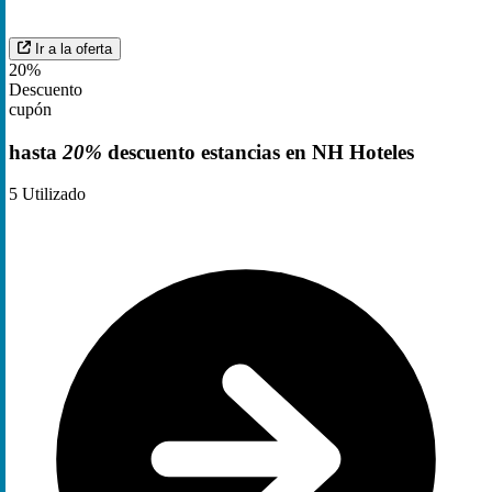
Ir a la oferta
20%
Descuento
cupón
hasta
20%
descuento estancias en NH Hoteles
5
Utilizado