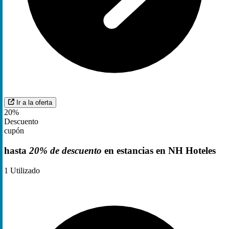
Ir a la oferta
20%
Descuento
cupón
hasta
20% de descuento
en estancias en NH Hoteles
1
Utilizado