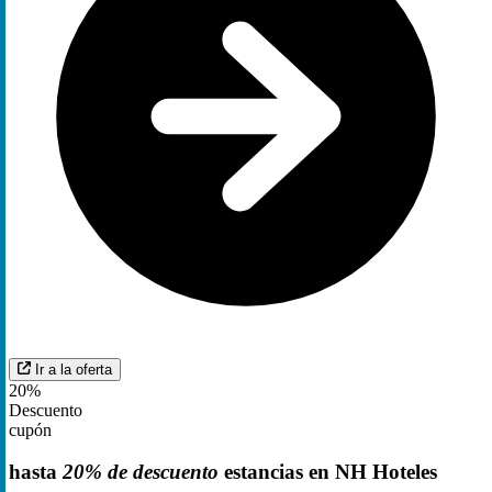
Ir a la oferta
20%
Descuento
cupón
hasta
20% de descuento
estancias en NH Hoteles