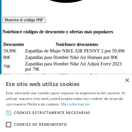
Muestra el código
0NF
Noirfonce códigos de descuento y ofertas más populares
Descuento
Noirfonce descuentos
59,99€
Zapatillas de Mujer NIKE AIR PENNY 2 por 59.99€
80€
Zapatillas para Hombre Nike Air Humara por 80€
Zapatillas para Hombre Nike Air Adjust Force 2023
79€
por 79€
74€
Nike Air Force 1 '07 Premium por 74€
×
84€
Zapatillas Nike Dunk Low W por 84€
Ese sitio web utiliza cookies
Este sitio web usa cookies para mejorar la experiencia del usuario. Al
¿Cómo funciona un código de descuento en Noirfonce ?
utilizar nuestro sitio web, usted acepta todas las cookies de acuerdo
con nuestra Política de cookies.
Más información
Sigue estos pasos para usar un código de descuento en Noirfonce.
COOKIES ESTRICTAMENTE NECESARIAS
Cuando quieres usar un código de descuento en Noirfonce,
puedes comprobar todos los descuentos en esta página. Si
COOKIES DE RENDIMIENTO
quieres usar un código de descuento haz clic en la opción
“Muestra el código” o “Ir a la oferta”, para copiar el cupón.