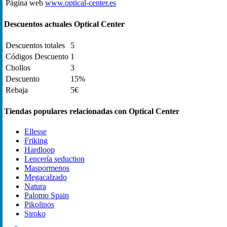
Página web
www.optical-center.es
Descuentos actuales Optical Center
Descuentos totales
5
Códigos Descuento
1
Chollos
3
Descuento
15%
Rebaja
5€
Tiendas populares relacionadas con Optical Center
Ellesse
Friking
Hardloop
Lencería seduction
Maspormenos
Megacalzado
Natura
Palomo Spain
Pikolinos
Siroko