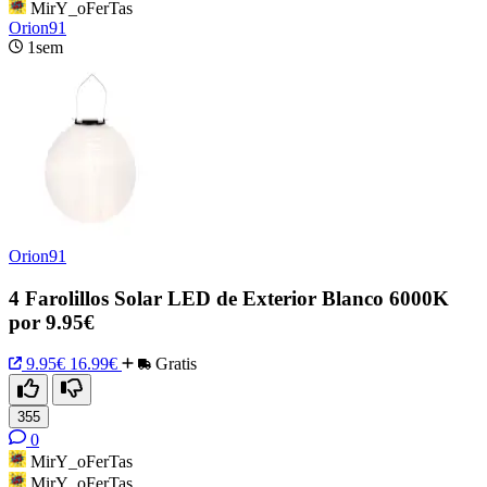
MirY_oFerTas
Orion91
1sem
Orion91
4 Farolillos Solar LED de Exterior Blanco 6000K
por 9.95€
9.95€
16.99€
Gratis
355
0
MirY_oFerTas
MirY_oFerTas