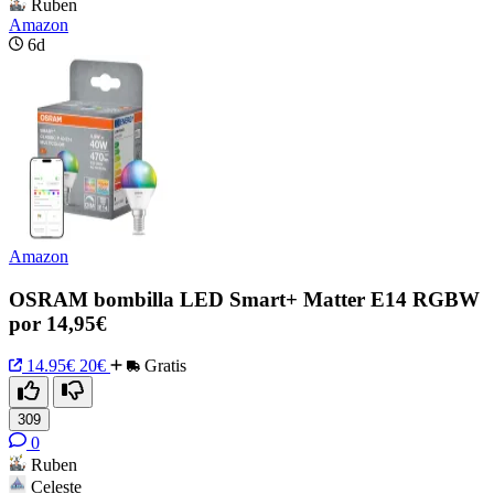
Ruben
Amazon
6d
Amazon
OSRAM bombilla LED Smart+ Matter E14 RGBW
por 14,95€
14.95€
20€
Gratis
309
0
Ruben
Celeste