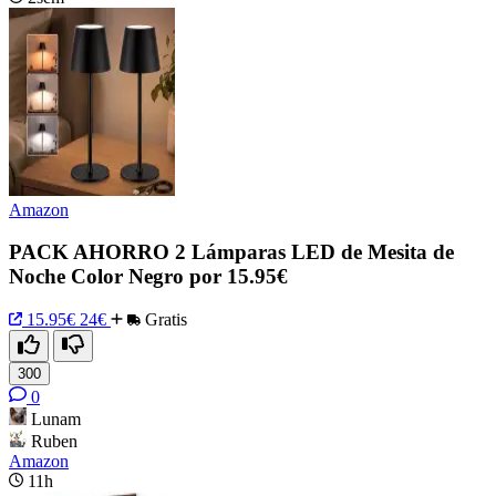
Amazon
PACK AHORRO 2 Lámparas LED de Mesita de
Noche Color Negro por 15.95€
15.95€
24€
Gratis
300
0
Lunam
Ruben
Amazon
11h