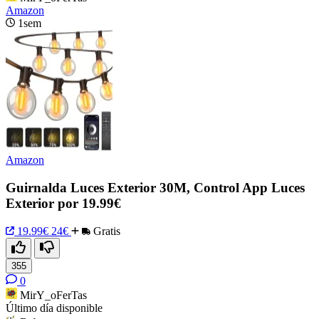
Amazon
1sem
Amazon
Guirnalda Luces Exterior 30M, Control App Luces
Exterior por 19.99€
19.99€
24€
Gratis
355
0
MirY_oFerTas
Último día disponible