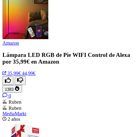
Amazon
Lámpara LED RGB de Pie WIFI Control de Alexa
por 35,99€ en Amazon
35,99€
44,99€
1383
0
Ruben
Ruben
MediaMarkt
2 años