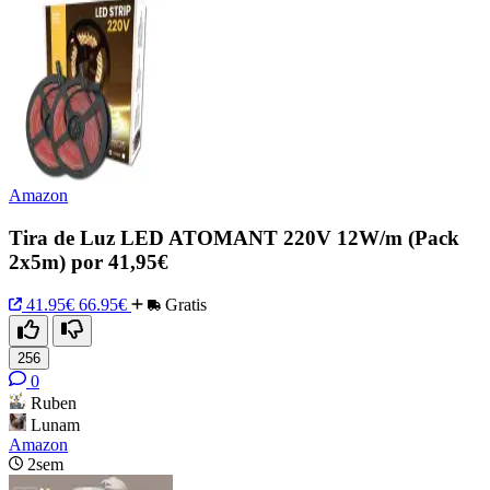
Amazon
Tira de Luz LED ATOMANT 220V 12W/m (Pack
2x5m) por 41,95€
41.95€
66.95€
Gratis
256
0
Ruben
Lunam
Amazon
2sem