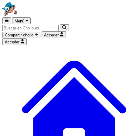
Menú
Compartir chollo
Acceder
Acceder