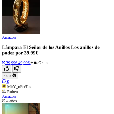
Amazon
Lámpara El Señor de los Anillos Los anillos de
poder por 39,99€
39,99€
49,90€
Gratis
1437
0
MirY_oFerTas
Ruben
Amazon
4 años