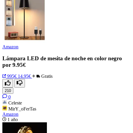
Amazon
Lámpara LED de mesita de noche en color negro
por 9.95€
995€
14.95€
Gratis
210
0
Celeste
MirY_oFerTas
Amazon
1 año