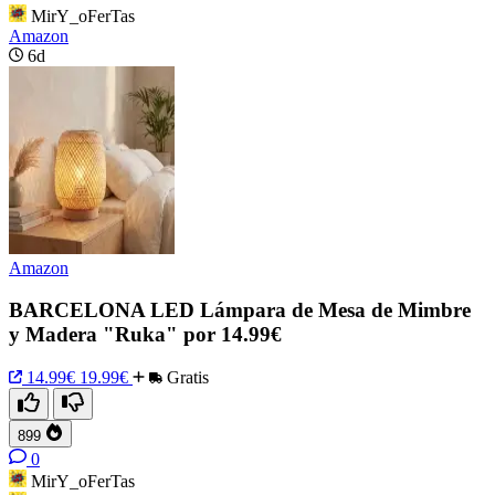
MirY_oFerTas
Amazon
6d
Amazon
BARCELONA LED Lámpara de Mesa de Mimbre
y Madera "Ruka" por 14.99€
14.99€
19.99€
Gratis
899
0
MirY_oFerTas