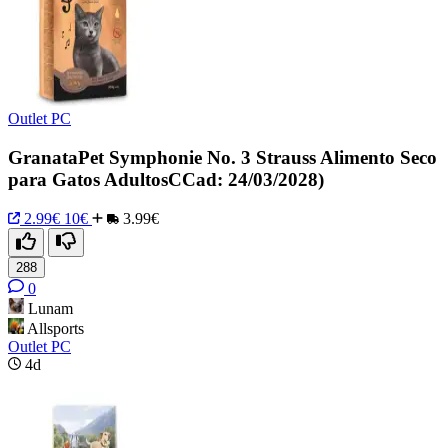
Outlet PC
GranataPet Symphonie No. 3 Strauss Alimento Seco
para Gatos AdultosCCad: 24/03/2028)
2.99€
10€
3.99€
288
0
Lunam
Allsports
Outlet PC
4d