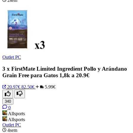
2sem
Outlet PC
3 x FirstMate Limited Ingredient Pollo y Arándano
Grain Free para Gatos 1,8k a 20.9€
20.97€
82.50€
5.99€
340
0
Allsports
Allsports
Outlet PC
4sem