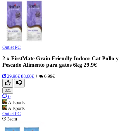
Outlet PC
2 x FirstMate Grain Friendly Indoor Cat Pollo y
Pescado Alimento para gatos 6kg 29.9€
29.98€
88.60€
6.99€
321
0
Allsports
Allsports
Outlet PC
3sem