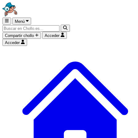
Menú
Compartir chollo
Acceder
Acceder