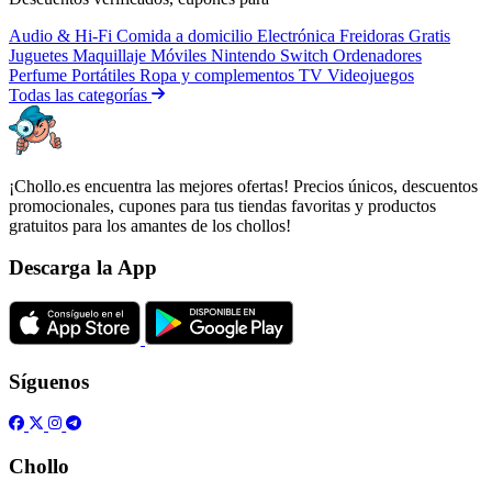
Audio & Hi-Fi
Comida a domicilio
Electrónica
Freidoras
Gratis
Juguetes
Maquillaje
Móviles
Nintendo Switch
Ordenadores
Perfume
Portátiles
Ropa y complementos
TV
Videojuegos
Todas las categorías
¡Chollo.es encuentra las mejores ofertas! Precios únicos, descuentos
promocionales, cupones para tus tiendas favoritas y productos
gratuitos para los amantes de los chollos!
Descarga la App
Síguenos
Chollo