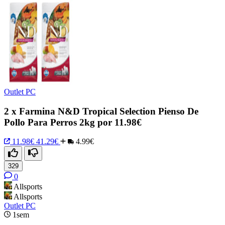
Outlet PC
2 x Farmina N&D Tropical Selection Pienso De
Pollo Para Perros 2kg por 11.98€
11.98€
41.29€
4.99€
329
0
Allsports
Allsports
Outlet PC
1sem