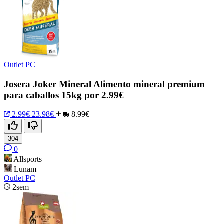
Outlet PC
Josera Joker Mineral Alimento mineral premium
para caballos 15kg por 2.99€
2.99€
23.98€
8.99€
304
0
Allsports
Lunam
Outlet PC
2sem