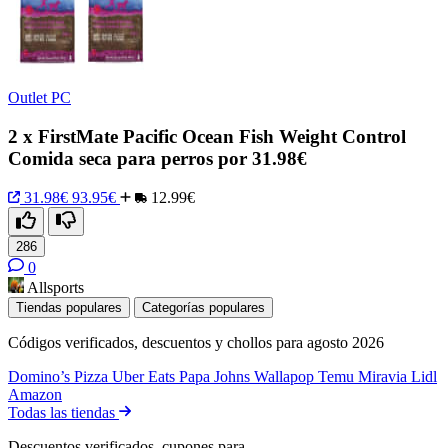
Outlet PC
2 x FirstMate Pacific Ocean Fish Weight Control
Comida seca para perros por 31.98€
31.98€
93.95€
12.99€
286
0
Allsports
Tiendas populares
Categorías populares
Códigos verificados, descuentos y chollos para agosto 2026
Domino’s Pizza
Uber Eats
Papa Johns
Wallapop
Temu
Miravia
Lidl
Amazon
Todas las tiendas
Descuentos verificados, cupones para