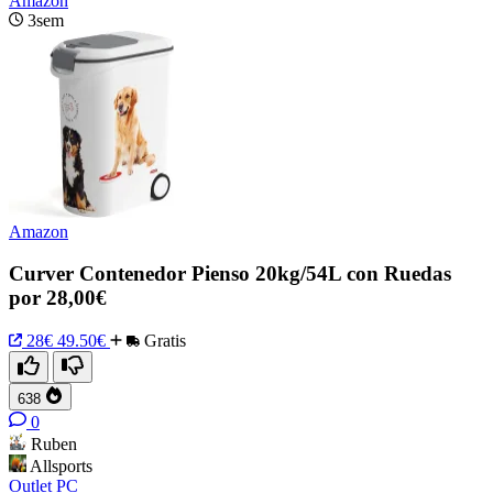
Amazon
3sem
Amazon
Curver Contenedor Pienso 20kg/54L con Ruedas
por 28,00€
28€
49.50€
Gratis
638
0
Ruben
Allsports
Outlet PC