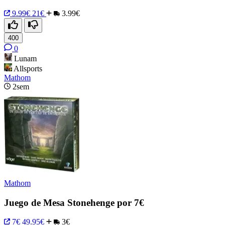
9.99€
21€
3.99€
400
0
Lunam
Allsports
Mathom
2sem
Mathom
Juego de Mesa Stonehenge por 7€
7€
49.95€
3€