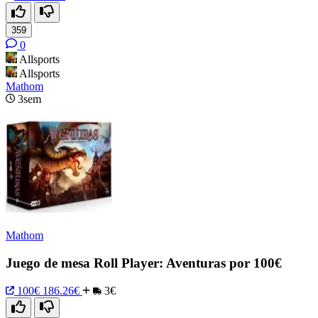
359
0
Allsports
Allsports
Mathom
3sem
Mathom
Juego de mesa Roll Player: Aventuras por 100€
100€
186.26€
3€