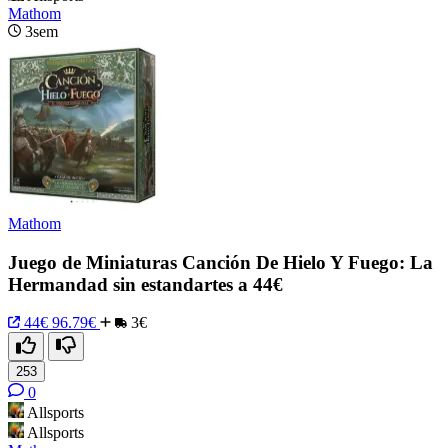
Mathom
3sem
Mathom
Juego de Miniaturas Canción De Hielo Y Fuego: La
Hermandad sin estandartes a 44€
44€
96.79€
3€
253
0
Allsports
Allsports