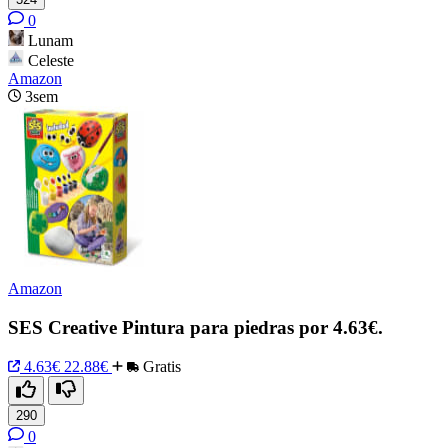
0
Lunam
Celeste
Amazon
3sem
Amazon
SES Creative Pintura para piedras por 4.63€.
4.63€
22.88€
Gratis
290
0