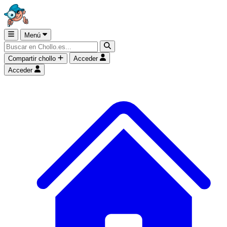
Menú
Compartir chollo
Acceder
Acceder