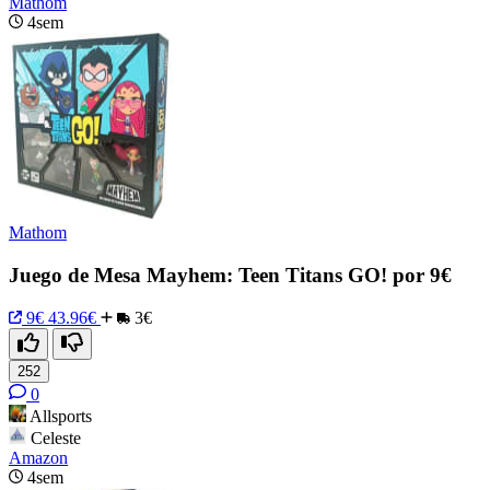
Mathom
4sem
Mathom
Juego de Mesa Mayhem: Teen Titans GO! por 9€
9€
43.96€
3€
252
0
Allsports
Celeste
Amazon
4sem