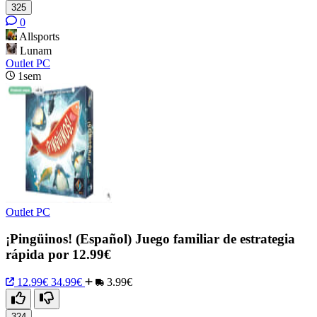
325
0
Allsports
Lunam
Outlet PC
1sem
Outlet PC
¡Pingüinos! (Español) Juego familiar de estrategia
rápida por 12.99€
12.99€
34.99€
3.99€
324