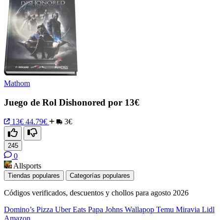
Mathom
Juego de Rol Dishonored por 13€
13€
44.79€
3€
245
0
Allsports
Tiendas populares
Categorías populares
Códigos verificados, descuentos y chollos para agosto 2026
Domino’s Pizza
Uber Eats
Papa Johns
Wallapop
Temu
Miravia
Lidl
Amazon