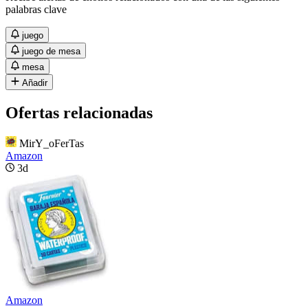
palabras clave
juego
juego de mesa
mesa
Añadir
Ofertas relacionadas
MirY_oFerTas
Amazon
3d
Amazon