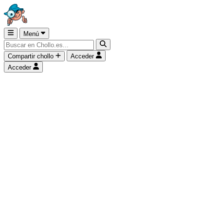
Menú
Compartir chollo
Acceder
Acceder