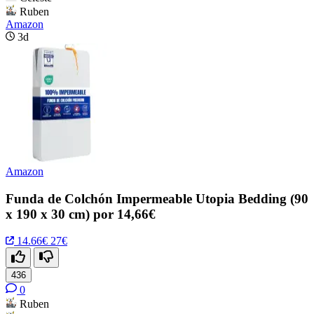
Ruben
Amazon
3d
Amazon
Funda de Colchón Impermeable Utopia Bedding (90
x 190 x 30 cm) por 14,66€
14.66€
27€
436
0
Ruben