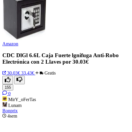
Amazon
CDC DlGl 6.6L Caja Fuerte lgnifuga Anti-Robo
Electrónica con 2 Llaves por 30.03€
30.03€
33.43€
Gratis
155
0
MirY_oFerTas
Lunam
Bonprix
4sem