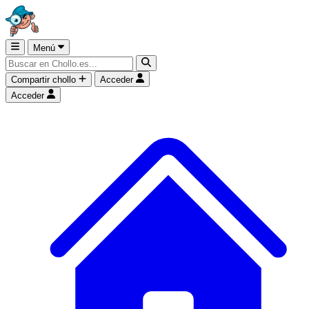
Menú
Compartir chollo
Acceder
Acceder