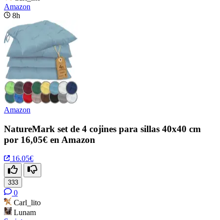
Amazon
8h
Amazon
NatureMark set de 4 cojines para sillas 40x40 cm
por 16,05€ en Amazon
16.05€
333
0
Carl_lito
Lunam