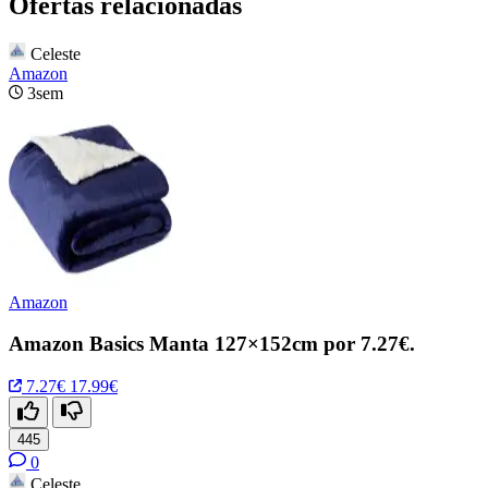
Ofertas relacionadas
Celeste
Amazon
3sem
Amazon
Amazon Basics Manta 127×152cm por 7.27€.
7.27€
17.99€
445
0
Celeste