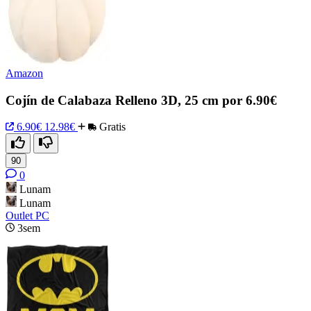
Amazon
Cojín de Calabaza Relleno 3D, 25 cm por 6.90€
6.90€
12.98€
Gratis
90
0
Lunam
Lunam
Outlet PC
3sem