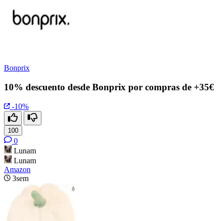
Bonprix
10% descuento desde Bonprix por compras de +35€
-10%
100
0
Lunam
Lunam
Amazon
3sem