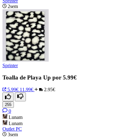
Sprinter
2sem
Sprinter
Toalla de Playa Up por 5.99€
5.99€
11.99€
2.95€
255
0
Lunam
Lunam
Outlet PC
3sem