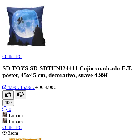
Outlet PC
SD TOYS SD-SDTUNI24411 Cojín cuadrado E.T.
póster, 45x45 cm, decorativo, suave 4.99€
4.99€
15.96€
3.99€
199
0
Lunam
Lunam
Outlet PC
3sem