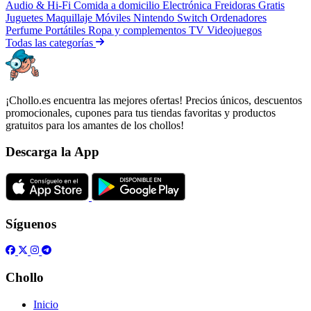
Audio & Hi-Fi
Comida a domicilio
Electrónica
Freidoras
Gratis
Juguetes
Maquillaje
Móviles
Nintendo Switch
Ordenadores
Perfume
Portátiles
Ropa y complementos
TV
Videojuegos
Todas las categorías
¡Chollo.es encuentra las mejores ofertas! Precios únicos, descuentos
promocionales, cupones para tus tiendas favoritas y productos
gratuitos para los amantes de los chollos!
Descarga la App
Síguenos
Chollo
Inicio