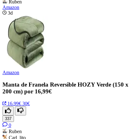
Ruben
Amazon
3d
Amazon
Manta de Franela Reversible HOZY Verde (150 x
200 cm) por 16,99€
16.99€
30€
337
0
Ruben
Carl_lito