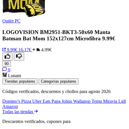
Outlet PC
LOGOVISION BM2951-BKT3-50x60 Manta
Batman Bat Mom 152x127cm Microfibra 9.99€
9.99€
16.17€
4.99€
90
0
Lunam
Tiendas populares
Categorías populares
Códigos verificados, descuentos y chollos para agosto 2026
Domino’s Pizza
Uber Eats
Papa Johns
Wallapop
Temu
Miravia
Lidl
Amazon
Todas las tiendas
Descuentos verificados, cupones para