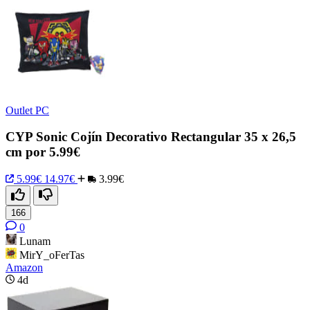
Outlet PC
CYP Sonic Cojín Decorativo Rectangular 35 x 26,5
cm por 5.99€
5.99€
14.97€
3.99€
166
0
Lunam
MirY_oFerTas
Amazon
4d