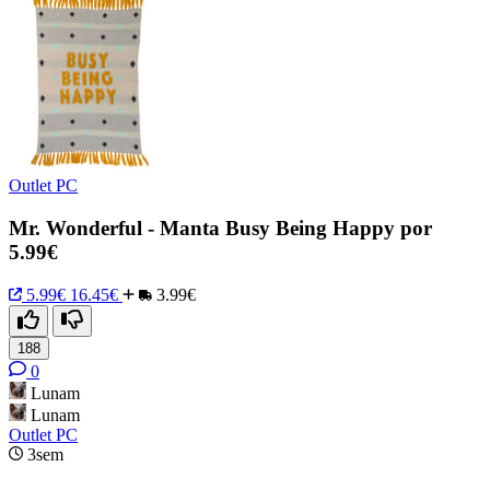
Outlet PC
Mr. Wonderful - Manta Busy Being Happy por
5.99€
5.99€
16.45€
3.99€
188
0
Lunam
Lunam
Outlet PC
3sem