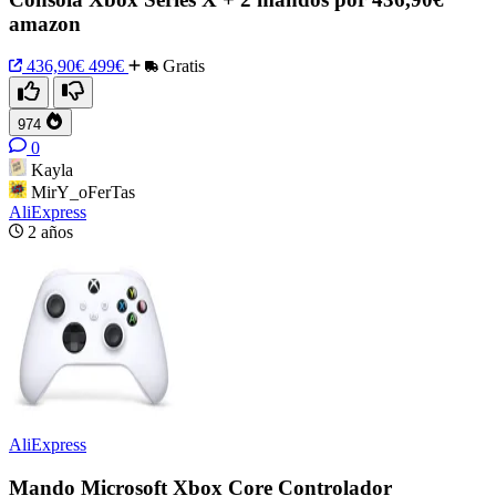
amazon
436,90€
499€
Gratis
974
0
Kayla
MirY_oFerTas
AliExpress
2 años
AliExpress
Mando Microsoft Xbox Core Controlador