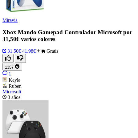
Miravia
Xbox Mando Gamepad Controlador Microsoft por
31,50€ varios colores
31,50€
41,98€
Gratis
1357
1
Kayla
Ruben
Microsoft
3 años