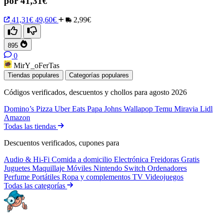
por 41,31€
41,31€
49,60€
2,99€
895
0
MirY_oFerTas
Tiendas populares
Categorías populares
Códigos verificados, descuentos y chollos para agosto 2026
Domino’s Pizza
Uber Eats
Papa Johns
Wallapop
Temu
Miravia
Lidl
Amazon
Todas las tiendas
Descuentos verificados, cupones para
Audio & Hi-Fi
Comida a domicilio
Electrónica
Freidoras
Gratis
Juguetes
Maquillaje
Móviles
Nintendo Switch
Ordenadores
Perfume
Portátiles
Ropa y complementos
TV
Videojuegos
Todas las categorías