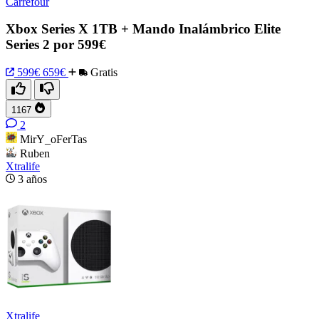
Carrefour
Xbox Series X 1TB + Mando Inalámbrico Elite
Series 2 por 599€
599€
659€
Gratis
1167
2
MirY_oFerTas
Ruben
Xtralife
3 años
Xtralife