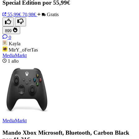
Special Edition por 55,99€
55,99€
70,98€
Gratis
899
0
Kayla
MirY_oFerTas
MediaMarkt
1 año
MediaMarkt
Mando Xbox Microsoft, Bluetooth, Carbon Black