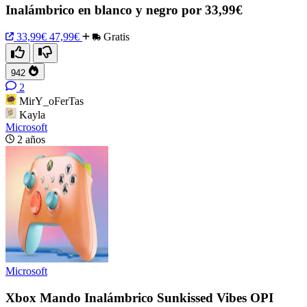
Inalámbrico en blanco y negro por 33,99€
33,99€
47,99€
Gratis
942
2
MirY_oFerTas
Kayla
Microsoft
2 años
Microsoft
Xbox Mando Inalámbrico Sunkissed Vibes OPI