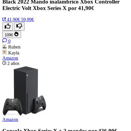
Black 2022 Mando inalámbrico Xbox Controller
Electric Volt Xbox Series X por 41,90€
41,90€
59,99€
1096
0
Ruben
Kayla
Amazon
2 años
Amazon
Consola Xbox Series X + 2 mandos por 436,90€