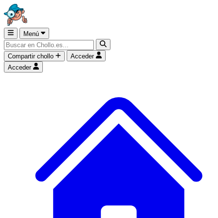
Menú
Compartir chollo
Acceder
Acceder