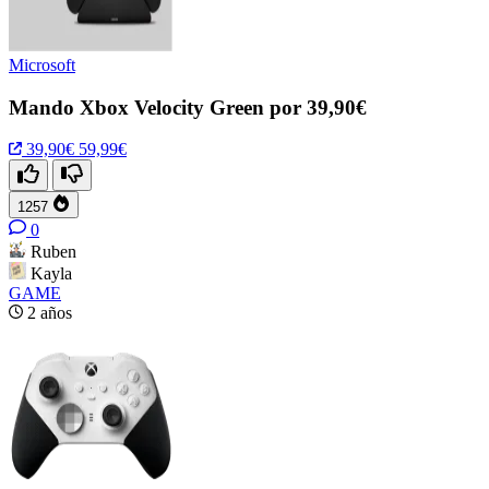
Microsoft
Mando Xbox Velocity Green por 39,90€
39,90€
59,99€
1257
0
Ruben
Kayla
GAME
2 años