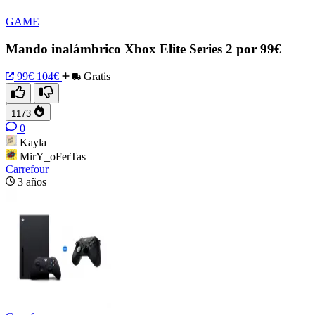
GAME
Mando inalámbrico Xbox Elite Series 2 por 99€
99€
104€
Gratis
1173
0
Kayla
MirY_oFerTas
Carrefour
3 años