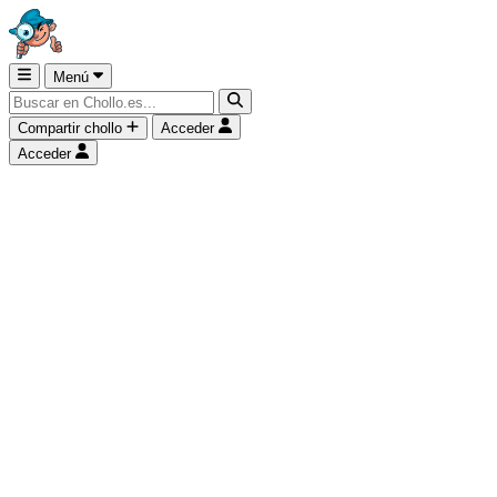
Menú
Compartir chollo
Acceder
Acceder