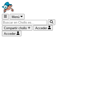
Menú
Compartir chollo
Acceder
Acceder