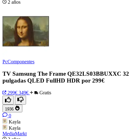
2 años
PcComponentes
TV Samsung The Frame QE32LS03BBUXXC 32
pulgadas QLED FullHD HDR por 299€
299€
349€
Gratis
1936
0
Kayla
Kayla
MediaMarkt