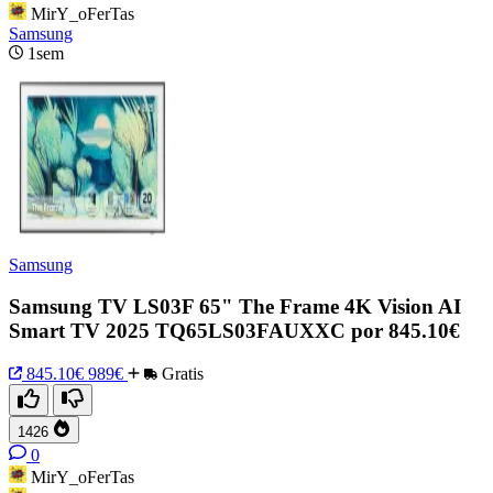
MirY_oFerTas
Samsung
1sem
Samsung
Samsung TV LS03F 65" The Frame 4K Vision AI
Smart TV 2025 TQ65LS03FAUXXC por 845.10€
845.10€
989€
Gratis
1426
0
MirY_oFerTas