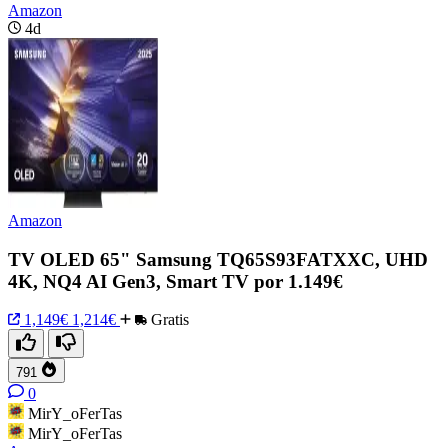
Amazon
4d
Amazon
TV OLED 65" Samsung TQ65S93FATXXC, UHD
4K, NQ4 AI Gen3, Smart TV por 1.149€
1,149€
1,214€
Gratis
791
0
MirY_oFerTas
MirY_oFerTas