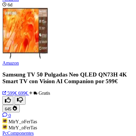
6d
Amazon
Samsung TV 50 Pulgadas Neo QLED QN73H 4K
Smart TV con Vision AI Companion por 599€
599€
699€
Gratis
645
0
MirY_oFerTas
MirY_oFerTas
PcComponentes