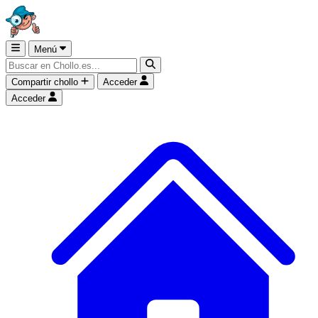
Menú
Compartir chollo
Acceder
Acceder