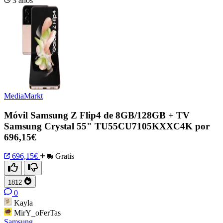
3 años
MediaMarkt
Móvil Samsung Z Flip4 de 8GB/128GB + TV
Samsung Crystal 55" TU55CU7105KXXC4K por
696,15€
696,15€
Gratis
1812
0
Kayla
MirY_oFerTas
Samsung