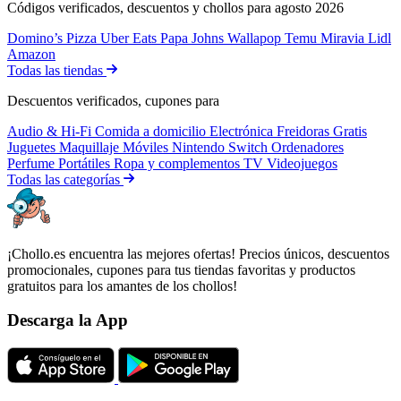
Códigos verificados, descuentos y chollos para agosto 2026
Domino’s Pizza
Uber Eats
Papa Johns
Wallapop
Temu
Miravia
Lidl
Amazon
Todas las tiendas
Descuentos verificados, cupones para
Audio & Hi-Fi
Comida a domicilio
Electrónica
Freidoras
Gratis
Juguetes
Maquillaje
Móviles
Nintendo Switch
Ordenadores
Perfume
Portátiles
Ropa y complementos
TV
Videojuegos
Todas las categorías
¡Chollo.es encuentra las mejores ofertas! Precios únicos, descuentos
promocionales, cupones para tus tiendas favoritas y productos
gratuitos para los amantes de los chollos!
Descarga la App