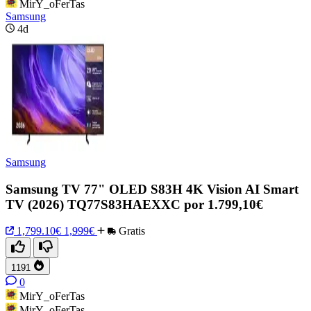
MirY_oFerTas
Samsung
4d
Samsung
Samsung TV 77" OLED S83H 4K Vision AI Smart
TV (2026) TQ77S83HAEXXC por 1.799,10€
1,799.10€
1,999€
Gratis
1191
0
MirY_oFerTas
MirY_oFerTas