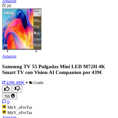
Amazon
2d
Amazon
Samsung TV 55 Pulgadas Mini LED M72H 4K
Smart TV con Vision AI Companion por 439€
439€
499€
Gratis
755
0
MirY_oFerTas
MirY_oFerTas
Amazon