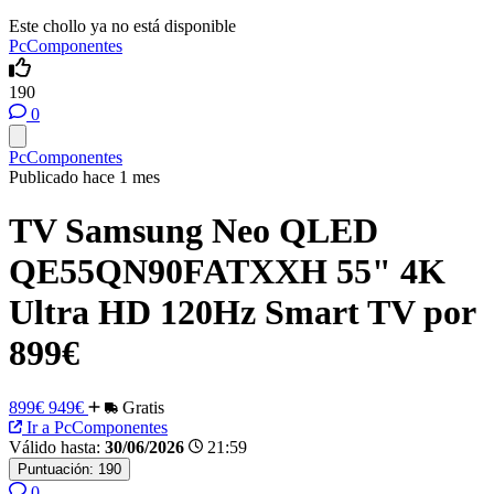
Este chollo ya no está disponible
PcComponentes
190
0
PcComponentes
Publicado hace 1 mes
TV Samsung Neo QLED
QE55QN90FATXXH 55" 4K
Ultra HD 120Hz Smart TV por
899€
899€
949€
Gratis
Ir a PcComponentes
Válido hasta:
30/06/2026
21:59
Puntuación:
190
0