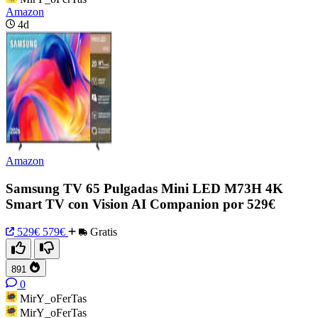
Amazon
4d
Amazon
Samsung TV 65 Pulgadas Mini LED M73H 4K
Smart TV con Vision AI Companion por 529€
529€
579€
Gratis
891
0
MirY_oFerTas
MirY_oFerTas