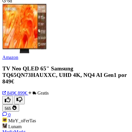
6d
Amazon
TV Neo QLED 65" Samsung
TQ65QN73HAUXXC, UHD 4K, NQ4 AI Gen1 por
849€
849€
899€
Gratis
565
0
MirY_oFerTas
Lunam
MediaMarkt