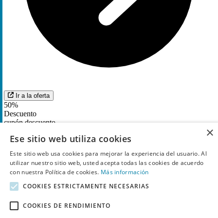
Ir a la oferta
50%
Descuento
cupón descuento
×
Ese sitio web utiliza cookies
Hasta -
50%
en Anne Moller desde Perfumerías
Laguna.
Este sitio web usa cookies para mejorar la experiencia del usuario. Al
utilizar nuestro sitio web, usted acepta todas las cookies de acuerdo
12
Utilizado
con nuestra Política de cookies.
Más información
COOKIES ESTRICTAMENTE NECESARIAS
COOKIES DE RENDIMIENTO