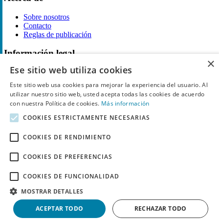
Sobre nosotros
Contacto
Reglas de publicación
Información legal
×
Ese sitio web utiliza cookies
Privacidad
Declaración de cookies
Este sitio web usa cookies para mejorar la experiencia del usuario. Al
Términos y condiciones
utilizar nuestro sitio web, usted acepta todas las cookies de acuerdo
Descargo de Responsabilidad
con nuestra Política de cookies.
Más información
Aviso y eliminación
COOKIES ESTRICTAMENTE NECESARIAS
Derechos de autor ©
Chollo
2026. Todos los derechos quedan
reservados.
COOKIES DE RENDIMIENTO
COOKIES DE PREFERENCIAS
COOKIES DE FUNCIONALIDAD
MOSTRAR DETALLES
ACEPTAR TODO
RECHAZAR TODO